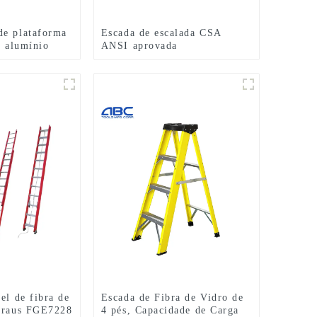
de plataforma
Escada de escalada CSA
e alumínio
ANSI aprovada
eis de
multifuncional 5 degraus
escada de fibra de vidro de
um lado
el de fibra de
Escada de Fibra de Vidro de
egraus FGE7228
4 pés, Capacidade de Carga