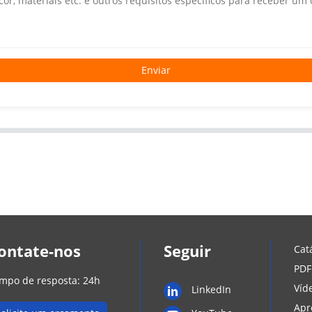
Enviar
ontate-nos
Seguir
Cat
PDF
mpo de resposta: 24h
Víd
LinkedIn
Apr