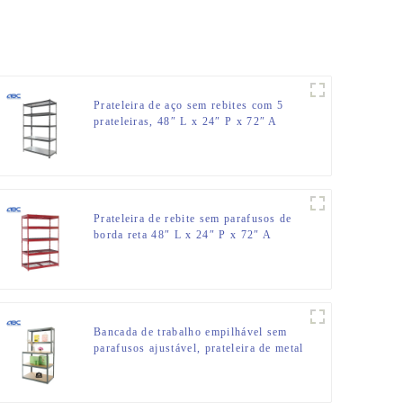
Prateleira de aço sem rebites com 5
prateleiras, 48″ L x 24″ P x 72″ A
Prateleira de rebite sem parafusos de
borda reta 48″ L x 24″ P x 72″ A
prateleira de metal para
armazenamento de garagem
Bancada de trabalho empilhável sem
parafusos ajustável, prateleira de metal
e aço, unidade de rack de
armazenamento