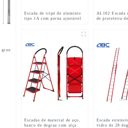
Escada de tripé de alumínio
AL102 Escada 
tipo 1A com perna ajustável
de prateleira d
para serviço pesado para
Escadas dobráv
colheita de frutas
alumínio
 grau
Escadas de material de aço,
Escada extensív
banco de degrau com alça
vidro de 28 d