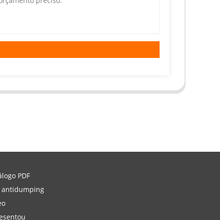
álogo PDF
 antidumping
eo
esentou