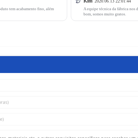
Kim
2020.06.13 22:01:44
roduto tem acabamento fino, além
A equipe técnica da fábrica nos 
bom, somos muito gratos.