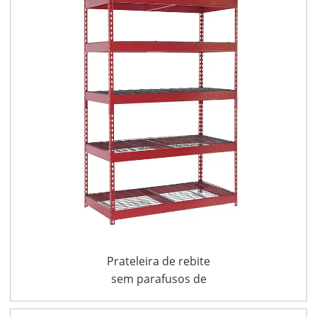
Prateleira de rebite
sem parafusos de
borda reta 48″ L x 24″ P
x 72″ A prateleira de