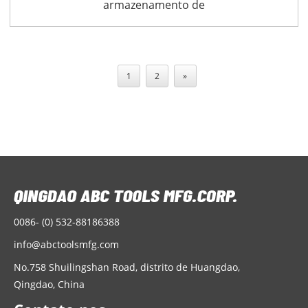
armazenamento de
garagem suspensa,
rack de teto de 4 pés x
8 pés
1
2
»
0086- (0) 532-88186388
info@abctoolsmfg.com
No.758 Shuilingshan Road, distrito de Huangdao,
Qingdao, China