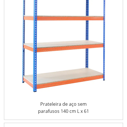
Prateleira de aço sem
parafusos 140 cm L x 61
cm P x 180 cm A, painel
de partículas de 15 mm