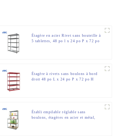
Étagère en acier Rivet sans bouteille à
5 tablettes, 48 po l x 24 po P x 72 po
H
Étagère à rivets sans boulons à bord
droit 48 po L x 24 po P x 72 po H
étagère en métal pour le rangement du
garage
Établi empilable réglable sans
boulons, étagères en acier et métal,
unité de rangement