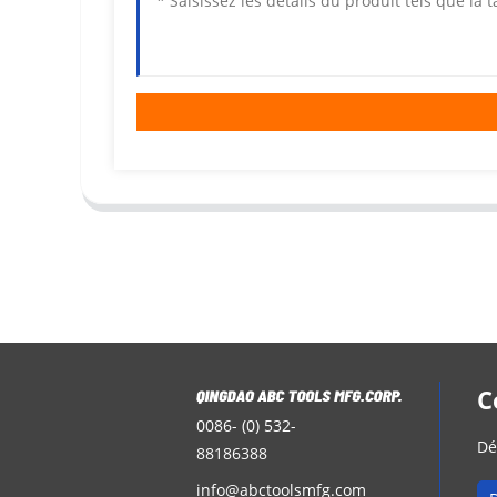
C
0086- (0) 532-
Dé
88186388
info@abctoolsmfg.com