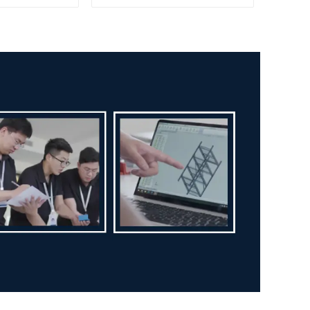
charge de 113 kg (250 lb),
type I