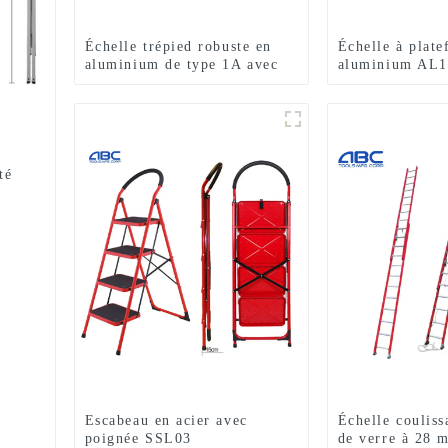
Échelle trépied robuste en
Échelle à plat
aluminium de type 1A avec
aluminium AL10
pieds réglables pour verger,
pliant en alum
pour la cueillette des fruits
té
Escabeau en acier avec
Échelle couliss
poignée SSL03
de verre à 28 