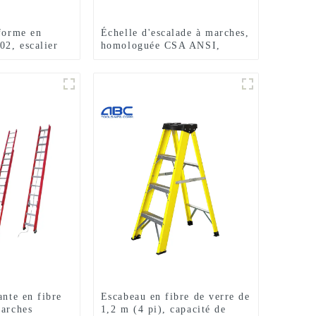
eforme en
Échelle d'escalade à marches,
2, escalier
homologuée CSA ANSI,
inium
échelle polyvalente en fibre
de verre à 5 marches, simple
face
ante en fibre
Escabeau en fibre de verre de
marches
1,2 m (4 pi), capacité de