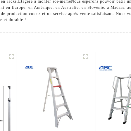
 en racks
,
Étagère à monter soi-même
Nous espérons pouvoir bâtir un
ent en Europe, en Amérique, en Australie, en Slovénie, à Madras, a
s de production courts et un service après-vente satisfaisant. Nous v
e et durable !