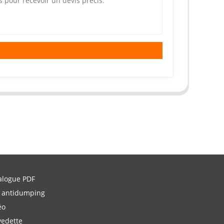
alogue PDF
 antidumping
éo
vedette