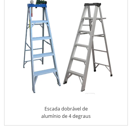
Escada dobrável de
alumínio de 4 degraus
com alça e prateleira
para uso interno ou