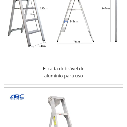
ÇO
Escada dobrável de
alumínio para uso
doméstico, grau IA, de
um lado, banquinho