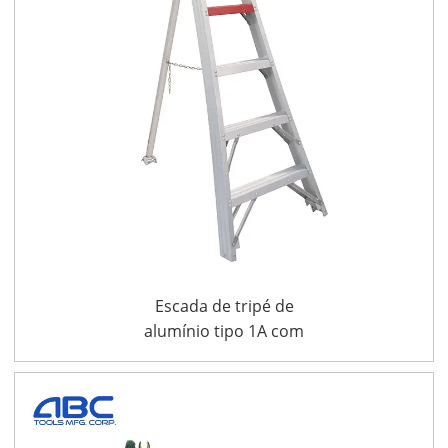
Escada de tripé de
alumínio tipo 1A com
perna ajustável para
serviço pesado para
colheita de frutas