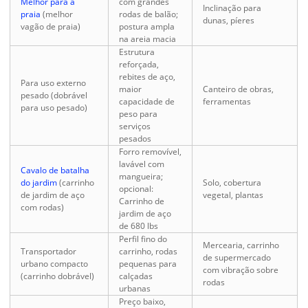
Melhor para a
com grandes
Inclinação para
praia
(melhor
rodas de balão;
dunas, píeres
vagão de praia)
postura ampla
na areia macia
Estrutura
reforçada,
rebites de aço,
Para uso externo
maior
Canteiro de obras,
pesado (dobrável
capacidade de
ferramentas
para uso pesado)
peso para
serviços
pesados
Forro removível,
lavável com
Cavalo de batalha
mangueira;
do jardim
(carrinho
Solo, cobertura
opcional:
de jardim de aço
vegetal, plantas
Carrinho de
com rodas)
jardim de aço
de 680 lbs
Perfil fino do
Mercearia, carrinho
Transportador
carrinho, rodas
de supermercado
urbano compacto
pequenas para
com vibração sobre
(carrinho dobrável)
calçadas
rodas
urbanas
Preço baixo,