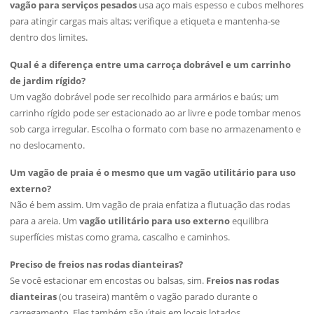
vagão para serviços pesados
usa aço mais espesso e cubos melhores
para atingir cargas mais altas; verifique a etiqueta e mantenha-se
dentro dos limites.
Qual é a diferença entre uma carroça dobrável e um carrinho
de jardim rígido?
Um vagão dobrável pode ser recolhido para armários e baús; um
carrinho rígido pode ser estacionado ao ar livre e pode tombar menos
sob carga irregular. Escolha o formato com base no armazenamento e
no deslocamento.
Um vagão de praia é o mesmo que um vagão utilitário para uso
externo?
Não é bem assim. Um vagão de praia enfatiza a flutuação das rodas
para a areia. Um
vagão utilitário para uso externo
equilibra
superfícies mistas como grama, cascalho e caminhos.
Preciso de freios nas rodas dianteiras?
Se você estacionar em encostas ou balsas, sim.
Freios nas rodas
dianteiras
(ou traseira) mantêm o vagão parado durante o
carregamento. Eles também são úteis em locais lotados.