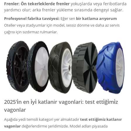
Frenler:
Ön tekerleklerde frenler
yokuşlarda veya feribotlarda
yardımcı olur; arka frenler yükleme sırasında dengeyi sağlar.
Profesyonel fabrika tavsiyesi:
Eğer sen
bir katlama arıyorum
Oteller veya stadyumlar için model, sessiz dönme ve daha az servis
çağrısı için sızdırmaz rulmanlar.
2025'i̇n en i̇yi̇ katlanir vagonlari: test etti̇ği̇mi̇z
vagonlar
Aşağıda yedi temsili kategori yer almaktadır
test ettiğimiz katlanır
vagonlar
değerlendirme şeridimizde. Model adları piyasada