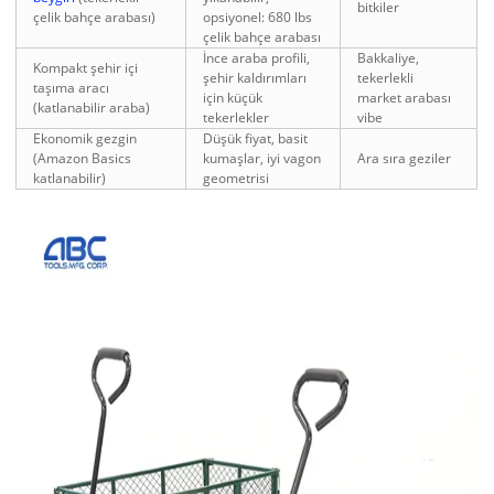
bitkiler
çelik bahçe arabası)
opsiyonel: 680 lbs
çelik bahçe arabası
İnce araba profili,
Bakkaliye,
Kompakt şehir içi
şehir kaldırımları
tekerlekli
taşıma aracı
için küçük
market arabası
(katlanabilir araba)
tekerlekler
vibe
Ekonomik gezgin
Düşük fiyat, basit
(Amazon Basics
kumaşlar, iyi vagon
Ara sıra geziler
katlanabilir)
geometrisi