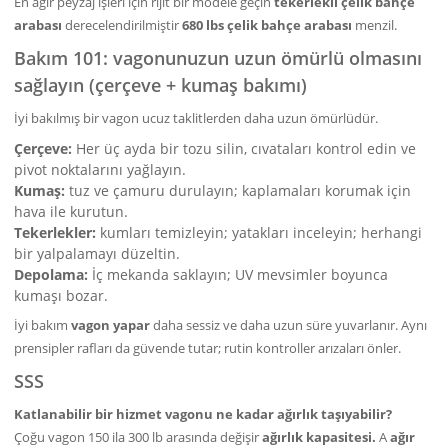
En ağır peyzaj işleri için rijit bir modele geçin
tekerlekli çelik bahçe
arabası
derecelendirilmiştir
680 lbs çelik bahçe arabası
menzil.
Bakım 101: vagonunuzun uzun ömürlü olmasını
sağlayın (çerçeve + kumaş bakımı)
İyi bakılmış bir vagon ucuz taklitlerden daha uzun ömürlüdür.
Çerçeve:
Her üç ayda bir tozu silin, cıvataları kontrol edin ve
pivot noktalarını yağlayın.
Kumaş:
tuz ve çamuru durulayın; kaplamaları korumak için
hava ile kurutun.
Tekerlekler:
kumları temizleyin; yatakları inceleyin; herhangi
bir yalpalamayı düzeltin.
Depolama:
İç mekanda saklayın; UV mevsimler boyunca
kumaşı bozar.
İyi bakım
vagon yapar
daha sessiz ve daha uzun süre yuvarlanır. Aynı
prensipler rafları da güvende tutar; rutin kontroller arızaları önler.
SSS
Katlanabilir bir hizmet vagonu ne kadar ağırlık taşıyabilir?
Çoğu vagon 150 ila 300 lb arasında değişir
ağırlık kapasitesi.
A
ağır