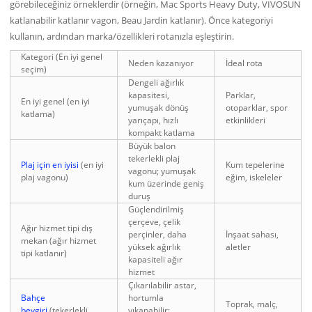
görebileceğiniz örneklerdir (örneğin, Mac Sports Heavy Duty, VIVOSUN
katlanabilir katlanır vagon, Beau Jardin katlanır). Önce kategoriyi
kullanın, ardından marka/özellikleri rotanızla eşleştirin.
Kategori (En iyi genel
Neden kazanıyor
İdeal rota
seçim)
Dengeli ağırlık
kapasitesi,
Parklar,
En iyi genel (en iyi
yumuşak dönüş
otoparklar, spor
katlama)
yarıçapı, hızlı
etkinlikleri
kompakt katlama
Büyük balon
tekerlekli plaj
Plaj için en iyisi
(en iyi
Kum tepelerine
vagonu; yumuşak
plaj vagonu)
eğim, iskeleler
kum üzerinde geniş
duruş
Güçlendirilmiş
çerçeve, çelik
Ağır hizmet tipi dış
perçinler, daha
İnşaat sahası,
mekan (ağır hizmet
yüksek ağırlık
aletler
tipi katlanır)
kapasiteli ağır
hizmet
Çıkarılabilir astar,
Bahçe
hortumla
Toprak, malç,
beygiri
(tekerlekli
yıkanabilir;