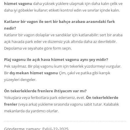
hizmet vagonu
daha yüksek yüklere ulaşmak için daha kalın çelik ve
daha iyi göbekler kullanır; etiketi kontrol edin ve sınırlar içinde kalın.
Katlanır bir vagon ile sert bir bahçe arabası arasındaki fark
nedir?
Katlanır bir vagon dolaplar ve sandıklar için katlanabilir; sert bir araba
açık havada park eder ve düzensiz yük altında daha az devrilebilir.
Depolama ve seyahate göre form seçin.
Plaj vagonu ile açık hava hizmet vagonu aynı şey midir?
Pek sayılmaz. Bir plaj vagonu kum için tekerlek yüzdürmeyi vurgular.
Bir
dış mekan hizmet vagonu
Çim, çakıl ve patika gibi karışık
yüzeyleri dengeler.
Ön tekerleklerde frenlere ihtiyacım var mı?
Yokuşlara veya feribotlara park ederseniz, evet.
Ön tekerleklerde
frenler
(veya arka) yükleme sırasında vagonu sabit tutar. Kalabalık
mekanlarda da yardımcı olurlar.
Gönderme zamanı: Eylül-22-2025