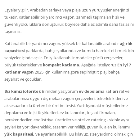
Eşyalar yığılır. Arabadan tarlaya veya plaja uzun yürüyüşler enerjinizi
tüketir. Katlanabilir bir yardımcı vagon, zahmetli taşımaları hızlı ve
güvenli yolculuklara dönüştürür; böylece daha az adımla daha fazlasını
taşırsınız.
Katlanabilir bir yardımcı vagon, yüksek bir katlanabilir arabadır
ağırlık
kapasitesi
parklarda, bahçe yollarında ve kumda hareket ettirmek için
saniyeler içinde açılır. En iyi katlanabilir modeller güçlü çerçeveler,
büyük tekerlekler ve
kompakt katlama.
Aşağıda listeliyoruz
En iyi 7
katlanır vagon
2025 için kullanıma göre seçilmiştir: plaj, bahçe,
seyahat ve çocuklar.
Biz kimiz (otorite):
Birinden yazıyorum
ev depolama rafları
raf ve
arabalarımıza uygun dış mekan vagon çerçeveleri, tekerlek kitleri ve
aksesuarları da üreten bir üretim tesisi. Yurtdışındaki müşterilerimiz -
depolama ve lojistik şirketleri, ev kullanıcıları, inşaat firmaları,
perakendeciler, endüstriyel üreticiler ve otel ve catering - sizinle aynı
şeyleri istiyor: dayanıklılık, tasarım verimliliği, güvenlik, alan kullanımı,
yük kapasitesi,
ve ayarlanabilirlik. Bu kılavuz, size yardımcı olmak için