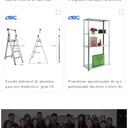
preço de fábrica para
para uso interno ou externo
armazém/acampamento/viagem/
mudança de casa
Escada dobrável de alumínio
Prateleiras aparafusadas de aço
para uso doméstico, grau IA,
galvanizado duráveis e leves de
de um lado, banquinho
30 kg para uso em cozinha
comercial