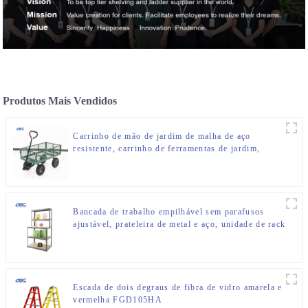
Produtos Mais Vendidos
Carrinho de mão de jardim de malha de aço
resistente, carrinho de ferramentas de jardim,
carrinho de utilidades
Bancada de trabalho empilhável sem parafusos
ajustável, prateleira de metal e aço, unidade de rack
de armazenamento
Escada de dois degraus de fibra de vidro amarela e
vermelha FGD105HA