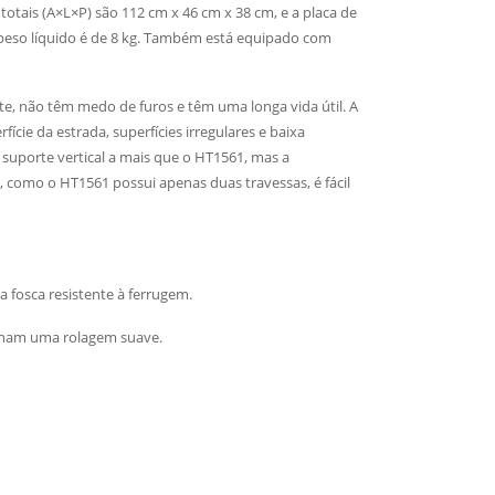
otais (A×L×P) são 112 cm x 46 cm x 38 cm, e a placa de
o peso líquido é de 8 kg. Também está equipado com
e, não têm medo de furos e têm uma longa vida útil. A
ie da estrada, superfícies irregulares e baixa
suporte vertical a mais que o HT1561, mas a
 como o HT1561 possui apenas duas travessas, é fácil
 fosca resistente à ferrugem.
onam uma rolagem suave.