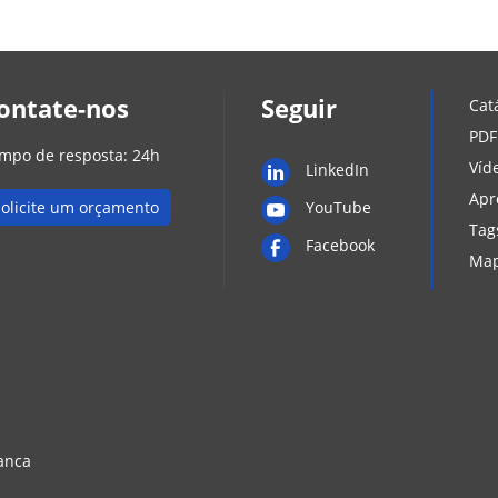
ontate-nos
Seguir
Cat
PDF
mpo de resposta: 24h
Víd
LinkedIn
Apr
Solicite um orçamento
YouTube
Tag
Facebook
Map
anca