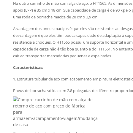
Há outro carrinho de mão com alça de aço, o HT1565. As dimensões t
apoio (L×P) é 35 cm x 18 cm. Sua capacidade de carga é de 90 kg e 
uma roda de borracha maciça de 20 cm x 3,9 cm.
A vantagem dos pneus maciços é que eles são resistentes ao desgast
desvantagem é que eles têm pouca capacidade de adaptação à superfíc
resistência a choques. O HT1565 possui um suporte horizontal e um 
capacidade de carga não é tão boa quanto a do HT1561. No entanto,
cair ao transportar mercadorias pequenas e espalhadas.
Características:
1. Estrutura tubular de aço com acabamento em pintura eletrostática
Pneus de borracha sólida com 2,8 polegadas de diâmetro proporci