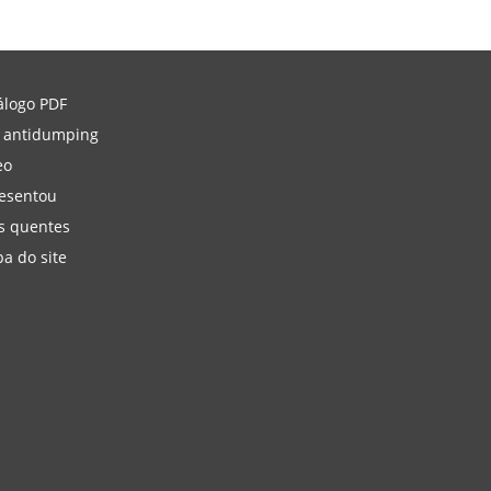
álogo PDF
 antidumping
eo
esentou
s quentes
a do site