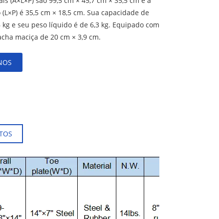
is (A×L×P) são 99,5 cm × 45,7 cm × 35,5 cm e a
 (L×P) é 35,5 cm × 18,5 cm. Sua capacidade de
 kg e seu peso líquido é de 6,3 kg. Equipado com
acha maciça de 20 cm × 3,9 cm.
NOS
TOS