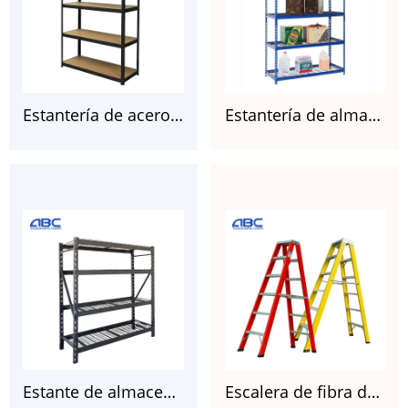
Estantería de acero galvanizado pintado sin pernos de 5 capas de alta resistencia para garajes
Estantería de almacenamiento de garaje de alambre de acero de 5 estantes, 91 cm de ancho x 45 cm de profundidad x 183 cm de alto
Estante de almacenamiento de alambre de acero soldado de alta resistencia, negro, 77″ de ancho x 24″ de profundidad x 72″ de alto
Escalera de fibra de vidrio de dos peldaños, amarilla y roja, FGD105HA