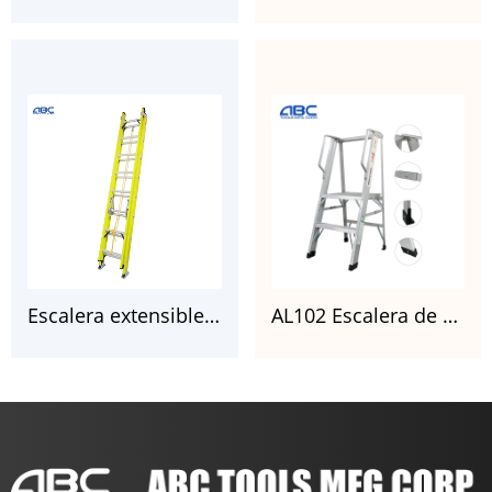
Escalera extensible de fibra de vidrio tipo IA con certificado CSA
AL102 Escalera de plataforma de aluminio con estantes y escaleras plegables de aluminio