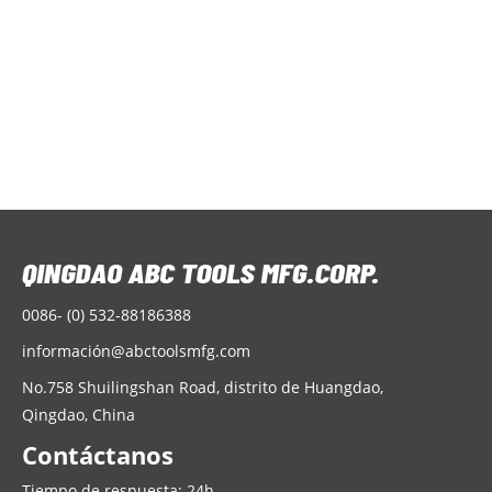
and enabling convenient
warehousing
Q
f
t
r
N
l
m
m
a
a
m
p
0086- (0) 532-88186388
informació
n@abctoolsmfg.com
No.758 Shuilingshan Road, distrito de Huangdao,
Qingdao, China
Contáctanos
Tiempo de respuesta: 24h