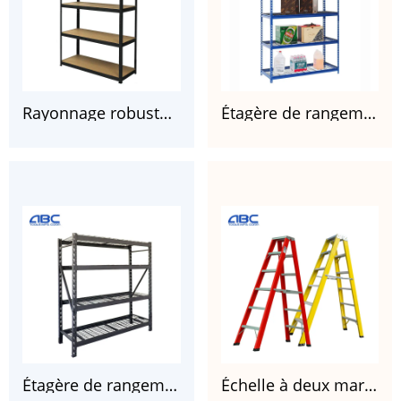
Rayonnage robuste en acier galvanisé peint sans boulons à 5 couches pour garages
Étagère de rangement de garage à 5 tablettes en fil d'acier (91,4 cm de largeur x 46 cm de profondeur x 183 cm de hauteur)
Étagère de rangement robuste en fil d'acier soudé, noire, 195 cm (l) x 61 cm (P) x 183 cm (H).
Échelle à deux marches en fibre de verre jaune et rouge FGD105HA