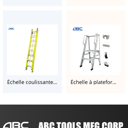
Échelle coulissante en fibre de verre de type IA avec certificat CSA
Échelle à plateforme en aluminium AL102, escalier pliant en aluminium