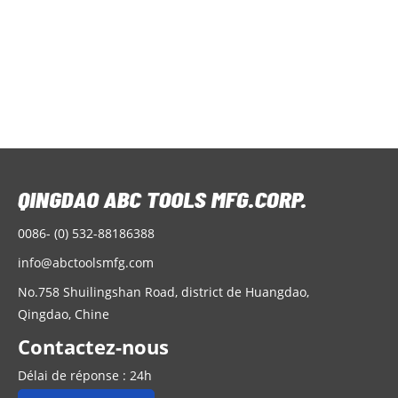
warehousing
Q
f
é
e
ur
c
p
i
q
u
g
a
c
0086- (0) 532-88186388
info@abctoolsmfg.com
No.758 Shuilingshan Road, district de Huangdao,
Qingdao, Chine
Contactez-nous
Délai de réponse : 24h