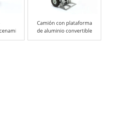
e
Camión con plataforma
acenamiento
de aluminio convertible
minio
3 en 1 con inclinación
 1 HT7A
manual y ruedas
neumáticas