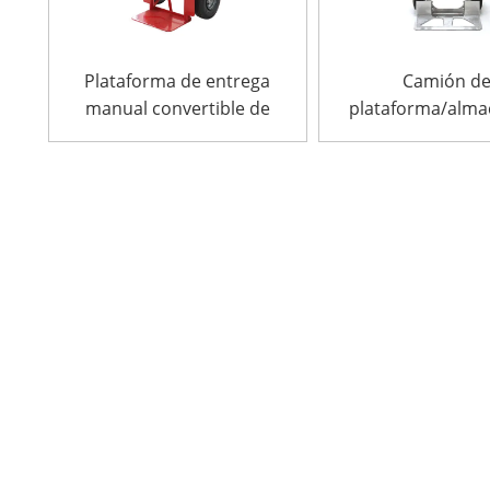
Plataforma de entrega
Camión d
manual convertible de
plataforma/alm
acero, 2 en 1, de 800 lb,
manual de alu
a la venta
convertible 2 en