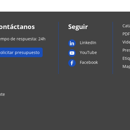
ontáctanos
Seguir
Cat
PDF
empo de respuesta: 24h
Vid
LinkedIn
Pre
olicitar presupuesto
YouTube
Eti
Facebook
Map
nte