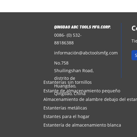
C
0086- (0) 532-
Ti
88186388
informació
n@abctoolsmfg.com
S
No.758
Shuilingshan Road,
distrito de
Estanterías sin tornillos
Huangdao,
Estante de almacenamiento pequeño
Qingdao, China
Almacenamiento de alambre debajo del esta
Estanterías metálicas
Estantes para el hogar
Estantería de almacenamiento blanca