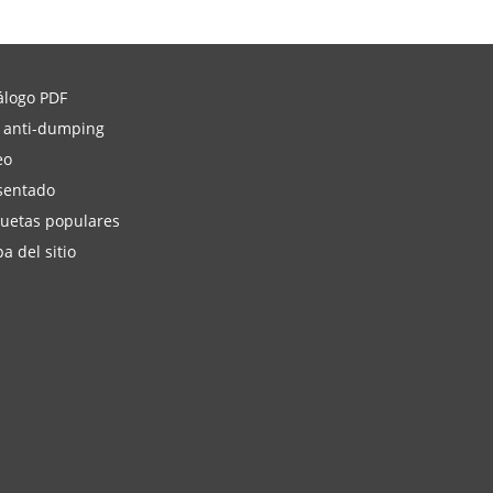
álogo PDF
 anti-dumping
eo
sentado
quetas populares
a del sitio