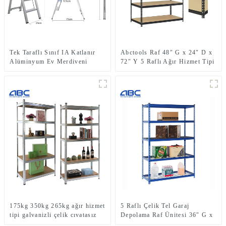
Tek Taraflı Sınıf IA Katlanır
Abctools Raf 48″ G x 24″ D x
Alüminyum Ev Merdiveni
72″ Y 5 Raflı Ağır Hizmet Tipi
Basamaklı Tabure
Galvanizli Çelik Metal Raflar
Cıvatasız İstiflenebilir
Depolama Rafları
175kg 350kg 265kg ağır hizmet
5 Raflı Çelik Tel Garaj
tipi galvanizli çelik cıvatasız
Depolama Raf Ünitesi 36″ G x
istifleme rafı
18″ D x 72″ Y