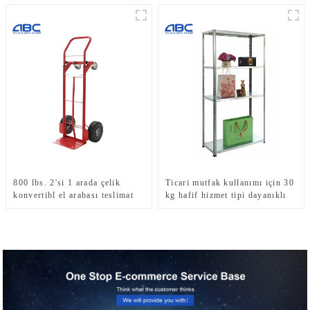
800 lbs. 2'si 1 arada çelik
Ticari mutfak kullanımı için 30
konvertibl el arabası teslimat
kg hafif hizmet tipi dayanıklı
platformu arabası satılık
galvanizli çelik cıvatalı raflar