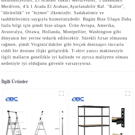
memnuniyetidir,
El Arabası Yukarı Merdivenler
,
5 Basamaklı
Merdiven
,
4'ü 1 Arada El Arabası
,
Ayarlanabilir Raf
. "Kalite",
"dürüstlük" ve "hizmet" ilkemizdir. Sadakatimiz ve
taahhütlerimiz saygıyla hizmetinizdedir. Bugün Bize Ulaşın Daha
fazla bilgi için şimdi bize ulaşın. Ürün Avrupa, Amerika,
Avustralya, Ottawa, Hollanda, Montpellier, Washington gibi
dünyanın her yerine tedarik edilecektir. Sürekli fırsat olmasına
rağmen, şimdi Virginia'dakiler gibi birçok denizaşırı tüccarla
ciddi bir dostane ilişki geliştirdik. T-shirt yazıcı makinesiyle
ilgili malların genellikle iyi kalitede ve ayrıca maliyette olması
nedeniyle iyi olduğunu güvenle varsayıyoruz.
İlgili Ürünler