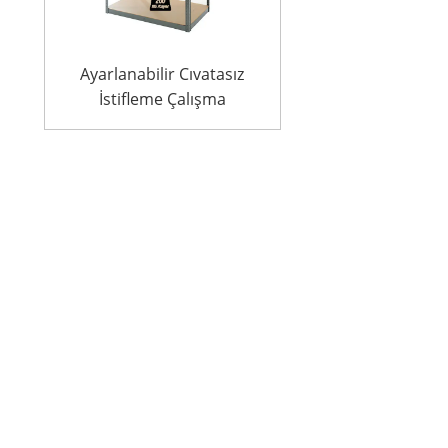
Ayarlanabilir Cıvatasız
İstifleme Çalışma
Tezgahı Metal Çelik Raf
Depolama Raf Ünitesi