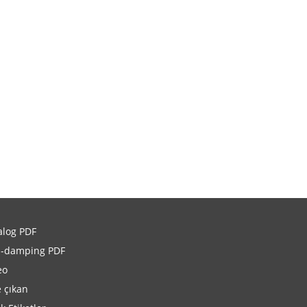
alog PDF
i-damping PDF
eo
 çıkan