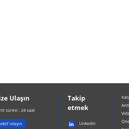
ize Ulaşın
Takip
Kat
Ant
etmek
nıt süresi : 24 saat
Vid
Öne
Linkedin
eklif isteyin