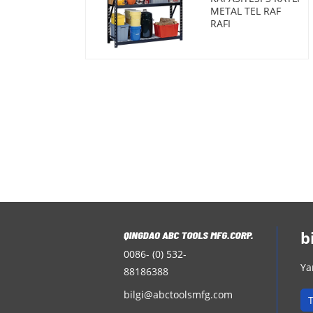
METAL TEL RAF
RAFI
b
0086- (0) 532-
Ya
88186388
bilgi@abctoolsmfg.com
T