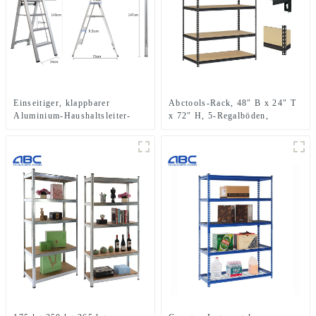
Einseitiger, klappbarer
Abctools-Rack, 48″ B x 24″ T
Aluminium-Haushaltsleiter-
x 72″ H, 5-Regalböden,
Tritthocker der Klasse IA
robustes Metallregal aus
verzinktem Stahl,
schraubenlose Stapelregale