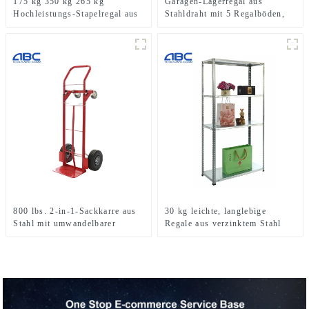
175 kg 350 kg 265 kg
Garagen-Lagerregal aus
Hochleistungs-Stapelregal aus
Stahldraht mit 5 Regalböden,
verzinktem Stahl ohne
36″ B x 18″ T x 72″ H
Schrauben
800 lbs. 2-in-1-Sackkarre aus
30 kg leichte, langlebige
Stahl mit umwandelbarer
Regale aus verzinktem Stahl
Lieferplattform zu verkaufen
mit Schrauben für den Einsatz
in Großküchen