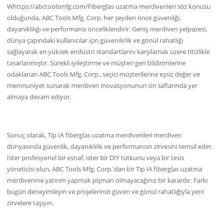
Whttps://abctoolsmfg.com/Fiberglas uzatma merdivenleri söz konusu
olduğunda, ABC Tools Mfg. Corp. her şeyden önce güvenliği,
dayanıklılığı ve performansı önceliklendirir. Geniş merdiven yelpazesi,
dünya çapındaki kullanıcılar için güvenilirlik ve gönül rahatlığı
sağlayarak en yüksek endüstri standartlarını karşılamak üzere titizlikle
tasarlanmıştır. Sürekli iyileştirme ve müşteri geri bildirimlerine
odaklanan ABC Tools Mfg. Corp., seçici müşterilerine eşsiz değer ve
memnuniyet sunarak merdiven inovasyonunun ön saflarında yer
almaya devam ediyor.
Sonuç olarak, Tip IA fiberglas uzatma merdivenleri merdiven
dünyasında güvenlik, dayanıklılık ve performansın zirvesini temsil eder.
İster profesyonel bir esnaf, ister bir DIY tutkunu veya bir tesis
yöneticisi olun, ABC Tools Mfg. Corp.'dan bir Tip IA fiberglas uzatma
merdivenine yatırım yapmak pişman olmayacağınız bir karardır. Farkı
bugün deneyimleyin ve projelerinizi güven ve gönül rahatlığıyla yeni
zirvelere taşıyın.