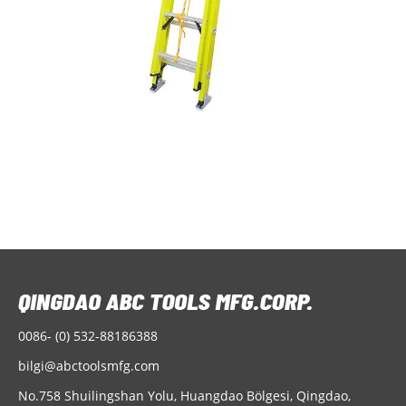
0086- (0) 532-88186388
bilgi@abctoolsmfg.com
No.758 Shuilingshan Yolu, Huangdao Bölgesi, Qingdao,