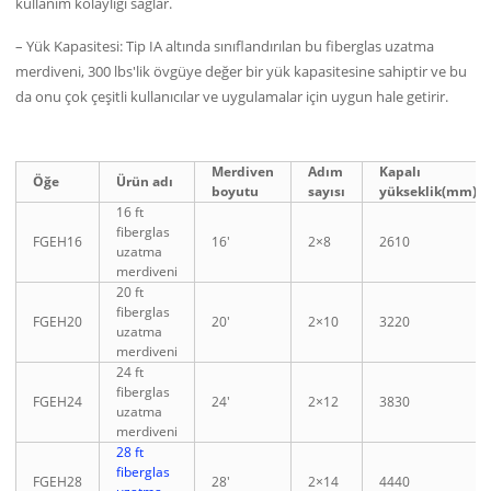
kullanım kolaylığı sağlar.
– Yük Kapasitesi: Tip IA altında sınıflandırılan bu fiberglas uzatma
merdiveni, 300 lbs'lik övgüye değer bir yük kapasitesine sahiptir ve bu
da onu çok çeşitli kullanıcılar ve uygulamalar için uygun hale getirir.
Merdiven
Adım
Kapalı
Öğe
Ürün adı
boyutu
sayısı
yükseklik(mm)
16 ft
fiberglas
FGEH16
16′
2×8
2610
uzatma
merdiveni
20 ft
fiberglas
FGEH20
20′
2×10
3220
uzatma
merdiveni
24 ft
fiberglas
FGEH24
24′
2×12
3830
uzatma
merdiveni
28 ft
fiberglas
FGEH28
28′
2×14
4440