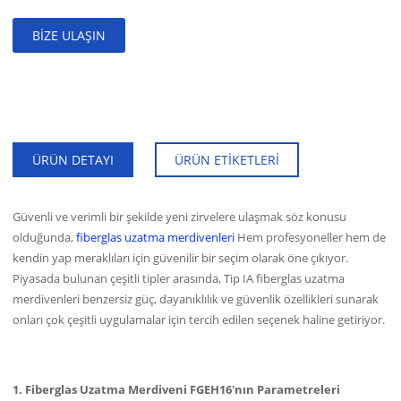
BIZE ULAŞIN
S
F
ÜRÜN DETAYI
ÜRÜN ETIKETLERI
Güvenli ve verimli bir şekilde yeni zirvelere ulaşmak söz konusu
olduğunda,
fiberglas uzatma merdivenleri
Hem profesyoneller hem de
kendin yap meraklıları için güvenilir bir seçim olarak öne çıkıyor.
Piyasada bulunan çeşitli tipler arasında, Tip IA fiberglas uzatma
merdivenleri benzersiz güç, dayanıklılık ve güvenlik özellikleri sunarak
onları çok çeşitli uygulamalar için tercih edilen seçenek haline getiriyor.
1. Fiberglas Uzatma Merdiveni FGEH16'nın Parametreleri