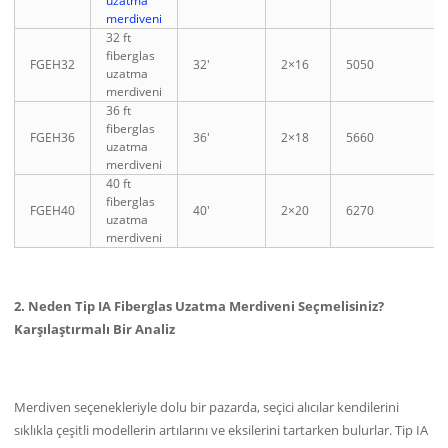
uzatma
merdiveni
32 ft
fiberglas
FGEH32
32′
2×16
5050
uzatma
merdiveni
36 ft
fiberglas
FGEH36
36′
2×18
5660
uzatma
merdiveni
40 ft
fiberglas
FGEH40
40′
2×20
6270
uzatma
merdiveni
2. Neden Tip IA Fiberglas Uzatma Merdiveni Seçmelisiniz?
Karşılaştırmalı Bir Analiz
Merdiven seçenekleriyle dolu bir pazarda, seçici alıcılar kendilerini
sıklıkla çeşitli modellerin artılarını ve eksilerini tartarken bulurlar. Tip IA