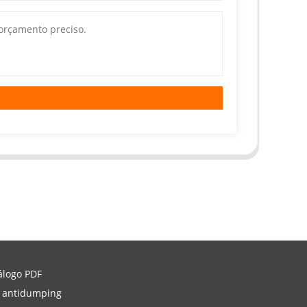
álogo PDF
 antidumping