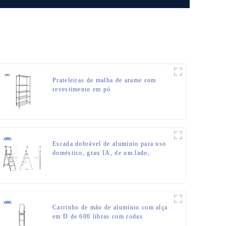
Prateleiras de malha de arame com
revestimento em pó
Escada dobrável de alumínio para uso
doméstico, grau IA, de um lado,
banquinho
Carrinho de mão de alumínio com alça
em D de 600 libras com rodas
pneumáticas