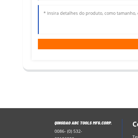
C
0086- (0) 532-
Te