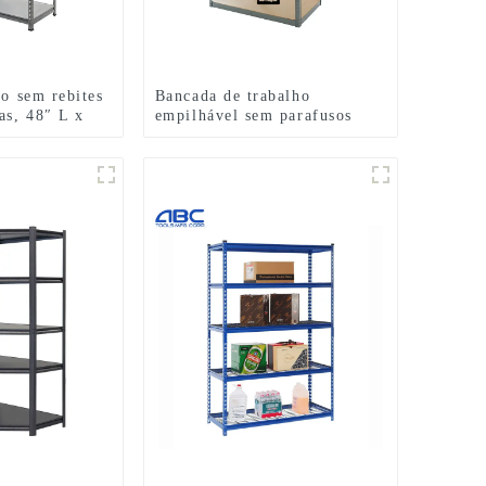
ço sem rebites
Bancada de trabalho
as, 48″ L x
empilhável sem parafusos
ajustável, prateleira de metal
e aço, unidade de rack de
armazenamento