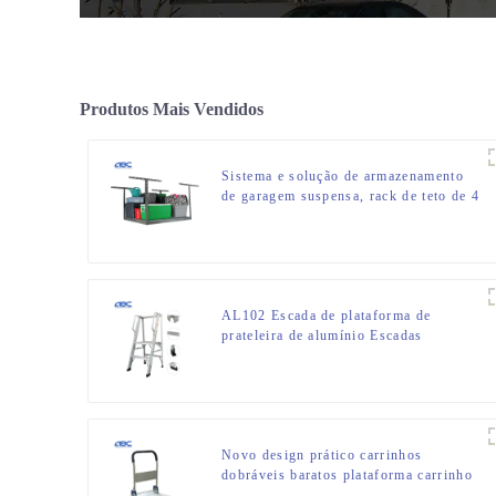
Produtos Mais Vendidos
Sistema e solução de armazenamento
de garagem suspensa, rack de teto de 4
pés x 8 pés
AL102 Escada de plataforma de
prateleira de alumínio Escadas
dobráveis de alumínio
Novo design prático carrinhos
dobráveis baratos plataforma carrinho
de mão com 4 rodas