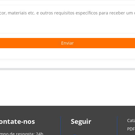
Enviar
ontate-nos
Seguir
Cat
PDF
mpo de resposta: 24h