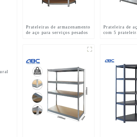
Prateleiras de armazenamento
Prateleira de a
de aço para serviços pesados
com 5 prateleir
para uso doméstico
24″ P x 72″ A
ural