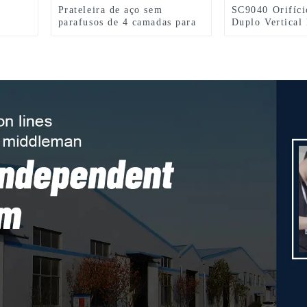
Prateleira de aço sem
SC9040 Orifíci
parafusos de 4 camadas para
Duplo Vertical 
armazenamento de garagem
parafusos