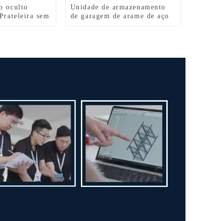
o oculto
Unidade de armazenamento
Prateleira sem
de garagem de arame de aço
com 5 prateleiras 36″ L x 18″
P x 72″ A