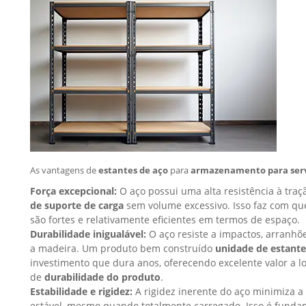
As vantagens de
estantes de aço
para
armazenamento para serv
Força excepcional:
O aço possui uma alta resistência à traç
de suporte de carga
sem volume excessivo. Isso faz com q
são fortes e relativamente eficientes em termos de espaço.
Durabilidade inigualável:
O aço resiste a impactos, arranhõ
a madeira. Um produto bem construído
unidade de estante
investimento que dura anos, oferecendo excelente valor a l
de
durabilidade do produto
.
Estabilidade e rigidez:
A rigidez inerente do aço minimiza a
estável, mesmo quando totalmente carregado. Isso é funda