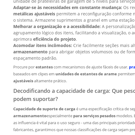
unidade de prateleiras de garagem de 5 níveis para serviços
Adaptar-se às necessidades em constante mudança:
Os re
metálicas ajustáveis
permitem a reconfiguração conforme ne
o sistema. Armazene suprimentos a granel em uma estação
Melhorar a organização e a acessibilidade:
A personalização
agrupamento lógico dos itens, facilitando a visualização, o 
aprimora
eficiência do projeto
.
Acomodar itens incômodos:
Crie facilmente seções mais a
armazenamento
para abrigar objetos volumosos ou de for
espaçamento padrão.
Procure por
estantes
com mecanismos de ajuste fáceis de usar.
pr
baseados em clipes em
unidades de estantes de arame
permitem
ajustáveis
altamente prático.
Decodificando a capacidade de carga: Que peso
podem suportar?
Capacidade de suporte de carga
é uma especificação crítica de 
armazenamento
especialmente
para serviços pesados
modelos. E
as influencia é vital para o uso seguro - uma das principais priorid
fabricantes, garantimos que nossas classificações de carga sejam p