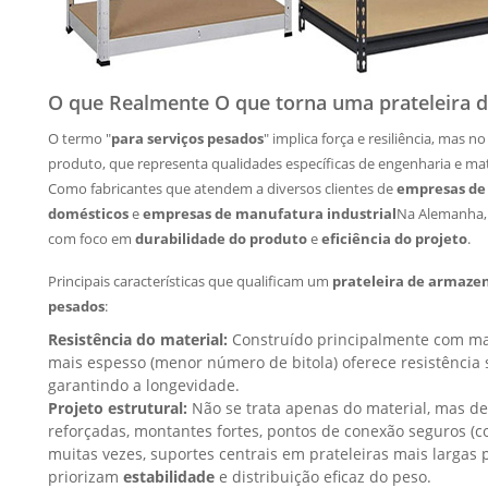
O que
Realmente
O que torna uma prateleira 
O termo "
para serviços pesados
" implica força e resiliência, mas
produto, que representa qualidades específicas de engenharia e mat
Como fabricantes que atendem a diversos clientes de
empresas de
domésticos
e
empresas de manufatura industrial
Na Alemanha, 
com foco em
durabilidade do produto
e
eficiência do projeto
.
Principais características que qualificam um
prateleira de armaz
pesados
:
Resistência do material:
Construído principalmente com mat
mais espesso (menor número de bitola) oferece resistência 
garantindo a longevidade.
Projeto estrutural:
Não se trata apenas do material, mas de 
reforçadas, montantes fortes, pontos de conexão seguros (c
muitas vezes, suportes centrais em prateleiras mais largas p
priorizam
estabilidade
e distribuição eficaz do peso.