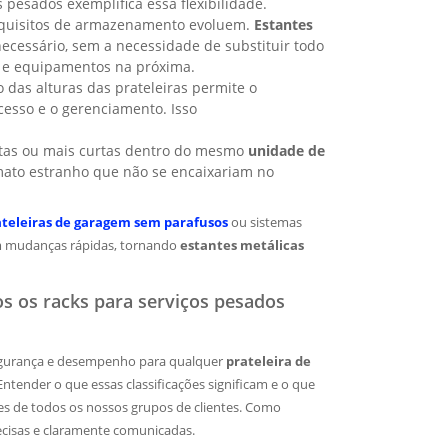
 pesados exemplifica essa flexibilidade.
quisitos de armazenamento evoluem.
Estantes
cessário, sem a necessidade de substituir todo
 e equipamentos na próxima.
 das alturas das prateleiras permite o
acesso e o gerenciamento. Isso
ltas ou mais curtas dentro do mesmo
unidade de
mato estranho que não se encaixariam no
ateleiras de garagem sem parafusos
ou sistemas
 mudanças rápidas, tornando
estantes metálicas
s os racks para serviços pesados
segurança e desempenho para qualquer
prateleira de
ntender o que essas classificações significam e o que
ades de todos os nossos grupos de clientes. Como
recisas e claramente comunicadas.