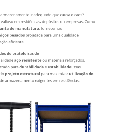
om armazenamento inadequado que causa o caos?
o valioso em residências, depósitos ou empresas. Como
lanta de manufatura
, fornecemos
viços pesados
projetada para uma qualidade
ação eficiente.
es de prateleiras de
ualidade
aço resistente
ou materiais reforçados,
jetado para
durabilidade
e
estabilidade
Essas
ado
projeto estrutural
para maximizar
utilização do
 de armazenamento exigentes em residências,