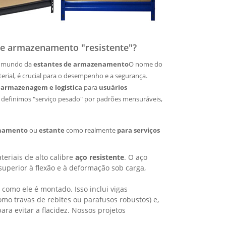
de armazenamento "resistente"?
 no mundo da
estantes de armazenamento
O nome do
erial, é crucial para o desempenho e a segurança.
 armazenagem e logística
para
usuários
definimos "serviço pesado" por padrões mensuráveis,
enamento
ou
estante
como realmente
para serviços
eriais de alto calibre
aço resistente
. O aço
superior à flexão e à deformação sob carga,
como ele é montado. Isso inclui vigas
omo travas de rebites ou parafusos robustos) e,
ara evitar a flacidez. Nossos projetos