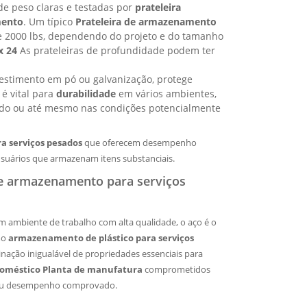
de peso claras e testadas por
prateleira
mento
. Um típico
Prateleira de armazenamento
e 2000 lbs, dependendo do projeto e do tamanho
x 24
As prateleiras de profundidade podem ter
estimento em pó ou galvanização, protege
é vital para
durabilidade
em vários ambientes,
o ou até mesmo nas condições potencialmente
a serviços pesados
que oferecem desempenho
suários que armazenam itens substanciais.
de armazenamento para serviços
 ambiente de trabalho com alta qualidade, o aço é o
mo
armazenamento de plástico para serviços
nação inigualável de propriedades essenciais para
oméstico Planta de manufatura
comprometidos
eu desempenho comprovado.