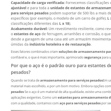
Capacidade de carga verificada:
Fornecemos classificações 
ajustável
e para toda a
unidade de estantes de armazena
para serviços pesados
podem suportar de 500 lbs a mais d
específicos (por exemplo, o modelo de um carro de golfe),
L 
classificações diferentes das
L x 18
).
Acabamento durável:
Um revestimento resiliente, como rev
o
estantes de aço
de ferrugem, arranhões e corrosão, o que 
desde a garagem de uma casa até um armazém movimentad
úmidas da
indústria hoteleira e de restauração
.
Esses fatores combinados criam
soluções de armazenamento par
confiável e, o que é mais importante, aprimorado
segurança
para u
Por que o aço é o padrão ouro para estantes 
pesados?
Quando se trata de
armazenamento para serviços pesados
Em um
material mais escolhido, e por um bom motivo. Embora opções co
pesados
Se o aço é um material de alta qualidade, existe uma combi
aplicações exigentes. Como um
estantes para armazenamento d
com a qualidade, contamos com
aço para serviços pesados
por s