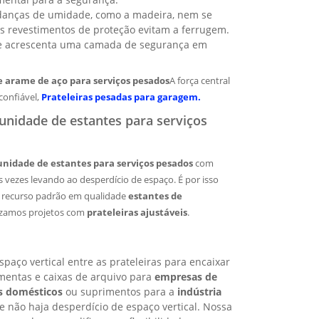
anças de umidade, como a madeira, nem se
 Os revestimentos de proteção evitam a ferrugem.
ue acrescenta uma camada de segurança em
 arame de aço para serviços pesados
A força central
confiável,
Prateleiras pesadas para garagem.
unidade de estantes para serviços
unidade de estantes para serviços pesados
com
s vezes levando ao desperdício de espaço. É por isso
m recurso padrão em qualidade
estantes de
rizamos projetos com
prateleiras ajustáveis
.
paço vertical entre as prateleiras para encaixar
amentas e caixas de arquivo para
empresas de
s domésticos
ou suprimentos para a
indústria
e não haja desperdício de espaço vertical. Nossa