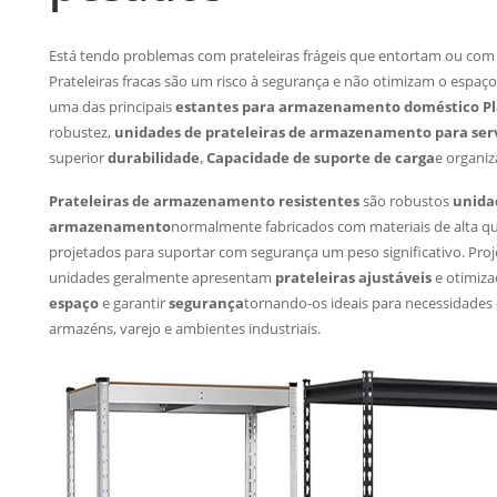
Está tendo problemas com prateleiras frágeis que entortam ou c
Prateleiras fracas são um risco à segurança e não otimizam o espaç
uma das principais
estantes para armazenamento doméstico P
robustez,
unidades de prateleiras de armazenamento para ser
superior
durabilidade
,
Capacidade de suporte de carga
e organiz
Prateleiras de armazenamento resistentes
são robustos
unidad
armazenamento
normalmente fabricados com materiais de alta q
projetados para suportar com segurança um peso significativo. Pro
unidades geralmente apresentam
prateleiras ajustáveis
e otimiz
espaço
e garantir
segurança
tornando-os ideais para necessidades
armazéns, varejo e ambientes industriais.