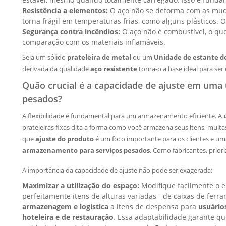
Resistência a elementos:
O aço não se deforma com as mud
torna frágil em temperaturas frias, como alguns plásticos.
Segurança contra incêndios:
O aço não é combustível, o q
comparação com os materiais inflamáveis.
Seja um sólido
prateleira de metal
ou um
Unidade de estante de
derivada da qualidade
aço resistente
torna-o a base ideal para ser 
Quão crucial é a capacidade de ajuste em uma 
pesados?
A flexibilidade é fundamental para um armazenamento eficiente. A
prateleiras fixas dita a forma como você armazena seus itens, muita
que
ajuste do produto
é um foco importante para os clientes e u
armazenamento para serviços pesados
. Como fabricantes, prio
A importância da capacidade de ajuste não pode ser exagerada:
Maximizar a utilização do espaço:
Modifique facilmente o es
perfeitamente itens de alturas variadas - de caixas de ferr
armazenagem e logística
a itens de despensa para
usuário
hoteleira e de restauração
. Essa adaptabilidade garante qu