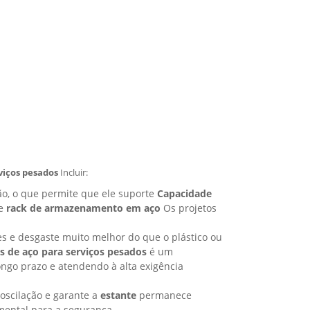
iços pesados
Incluir:
ão, o que permite que ele suporte
Capacidade
ue
rack de armazenamento em aço
Os projetos
es e desgaste muito melhor do que o plástico ou
s de aço para serviços pesados
é um
ongo prazo e atendendo à alta exigência
 oscilação e garante a
estante
permanece
mental para a segurança.