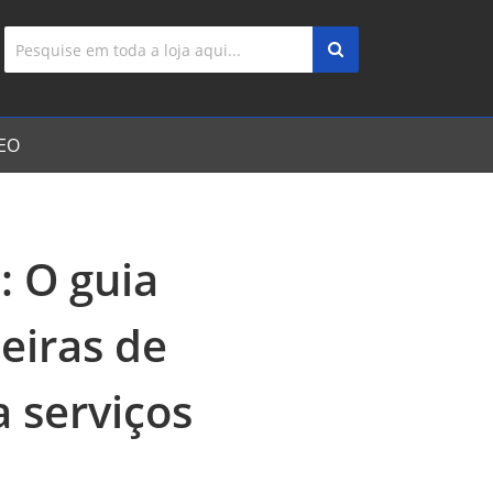
EO
: O guia
leiras de
 serviços