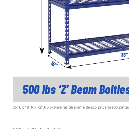
36″ L x 18″ P x 72″ A 5 prateleiras de arame de aço galvanizado pint