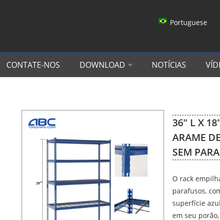
Portuguese
CONTATE-NOS
DOWNLOAD
NOTÍCIAS
VÍD
36″ L X 18
ARAME DE
SEM PARA
O rack empilh
parafusos, co
superfície azu
em seu porão,