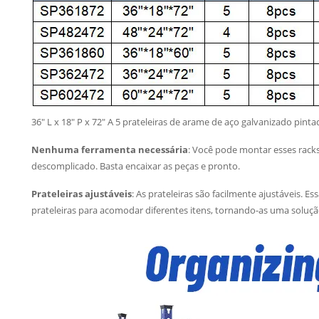
36″ L x 18″ P x 72″ A 5 prateleiras de arame de aço galvanizado pint
Nenhuma ferramenta necessária
: Você pode montar esses rack
descomplicado. Basta encaixar as peças e pronto.
Prateleiras ajustáveis
: As prateleiras são facilmente ajustáveis. Es
prateleiras para acomodar diferentes itens, tornando-as uma solu