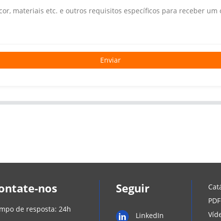
Enviar
ontate-nos
Seguir
Cat
PDF
mpo de resposta: 24h
Víd
LinkedIn