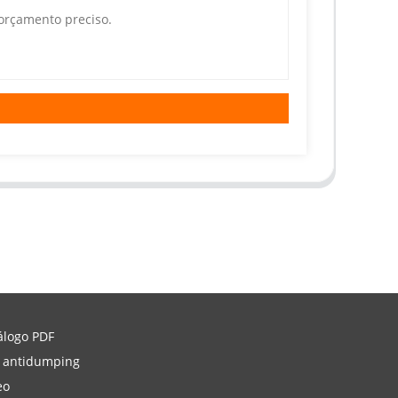
álogo PDF
 antidumping
eo