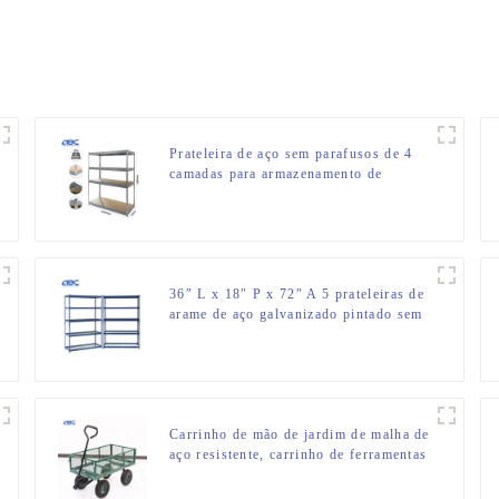
Prateleira de aço sem parafusos de 4
camadas para armazenamento de
garagem
36″ L x 18″ P x 72″ A 5 prateleiras de
arame de aço galvanizado pintado sem
parafusos e rebites
Carrinho de mão de jardim de malha de
aço resistente, carrinho de ferramentas
de jardim, carrinho de utilidades