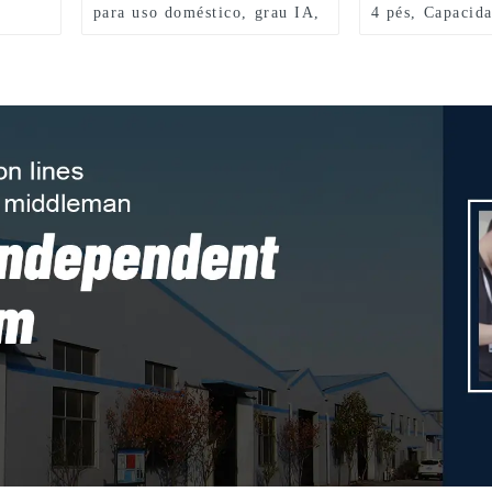
para uso doméstico, grau IA,
4 pés, Capacid
de um lado, banquinho
de 250 lbs, Tip