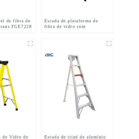
el de fibra de
Escada de plataforma de
egraus FGE7228
fibra de vidro com
capacidade de carga de 300
libras FGHP103S
a de Vidro de
Escada de tripé de alumínio