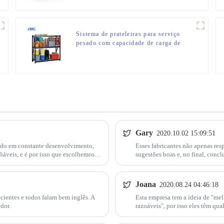
Sistema de prateleiras para serviço
pesado com capacidade de carga de
2.000 libras, prateleiras de arame de
metal de 3 camadas
Gary
2020.10.02 15:09:51
cado em constante desenvolvimento,
Esses fabricantes não apenas res
áveis, e é por isso que escolhemos
sugestões boas e, no final, concl
Joana
2020.08.24 04:46:18
cientes e todos falam bem inglês. A
Esta empresa tem a ideia de "me
dor.
razoáveis", por isso eles têm qua
pela qual escolhemos cooperar.