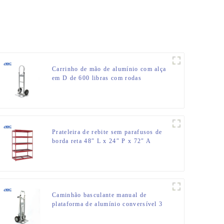
Carrinho de mão de alumínio com alça
em D de 600 libras com rodas
pneumáticas
Prateleira de rebite sem parafusos de
borda reta 48″ L x 24″ P x 72″ A
prateleira de metal para
armazenamento de garagem
Caminhão basculante manual de
plataforma de alumínio conversível 3
em 1 com rodas pneumáticas