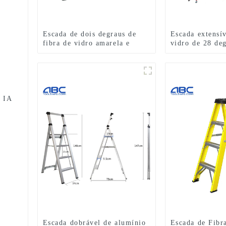
Escada de dois degraus de
Escada extensív
fibra de vidro amarela e
vidro de 28 d
vermelha FGD105HA
o IA
Escada dobrável de alumínio
Escada de Fibr