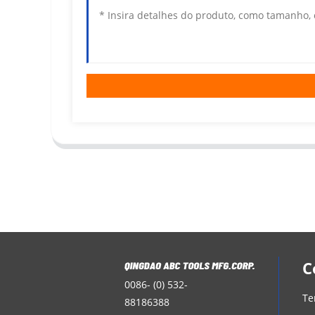
C
0086- (0) 532-
Te
88186388