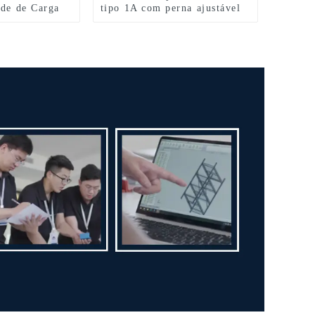
ade de Carga
tipo 1A com perna ajustável
o I
para serviço pesado para
colheita de frutas