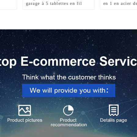
garage à 5 tablettes en fil
en 1 en acier d
d'acier (91,4 cm de largeur x
vendre
46 cm de profondeur x 183
cm de hauteur)