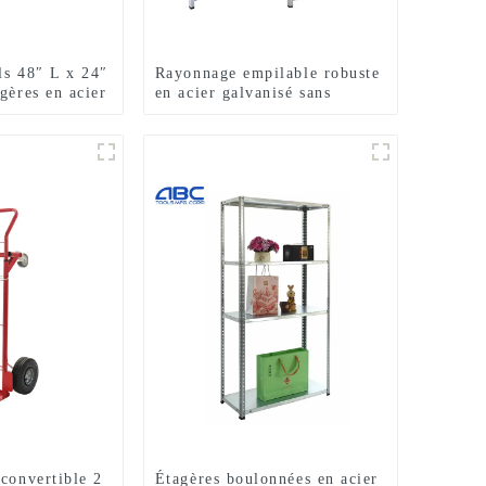
ls 48″ L x 24″
Rayonnage empilable robuste
gères en acier
en acier galvanisé sans
te, étagères
boulons de 175 kg, 350 kg,
mpilables sans
265 kg
convertible 2
Étagères boulonnées en acier