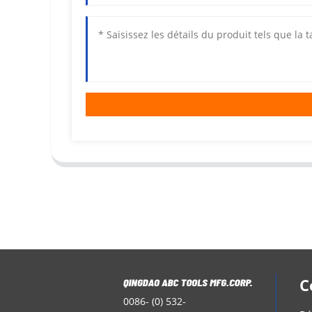
C
0086- (0) 532-