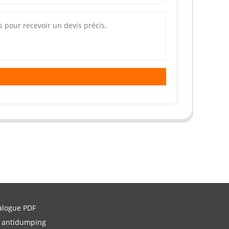
alogue PDF
 antidumping