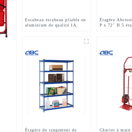
Escabeau escabeau pliable en
Étagère Abctoo
aluminium de qualité IA,
P x 72″ H 5 éta
simple face
galvanisé robus
de rangement e
boulons
Étagère de rangement de
Chariot à main 