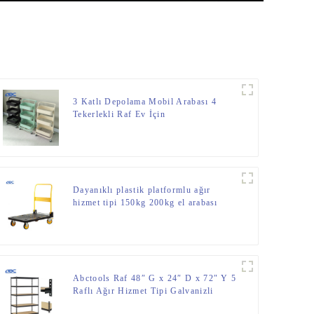
3 Katlı Depolama Mobil Arabası 4
Tekerlekli Raf Ev İçin
Dayanıklı plastik platformlu ağır
hizmet tipi 150kg 200kg el arabası
Abctools Raf 48″ G x 24″ D x 72″ Y 5
Raflı Ağır Hizmet Tipi Galvanizli
Çelik Metal Raflar Cıvatasız