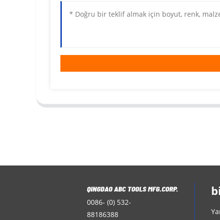
b
0086- (0) 532-
Ya
88186388