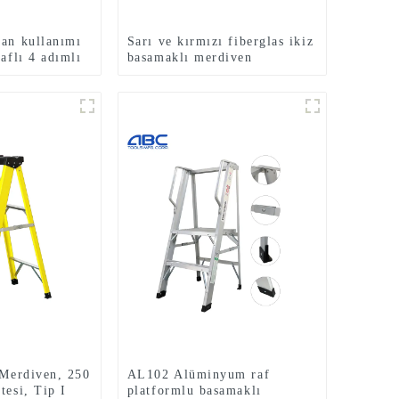
kan kullanımı
Sarı ve kırmızı fiberglas ikiz
raflı 4 adımlı
basamaklı merdiven
anabilir
FGD105HA
diven
 Merdiven, 250
AL102 Alüminyum raf
tesi, Tip I
platformlu basamaklı