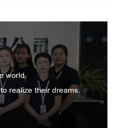
merdiven alüminyum katlanır
merdiven