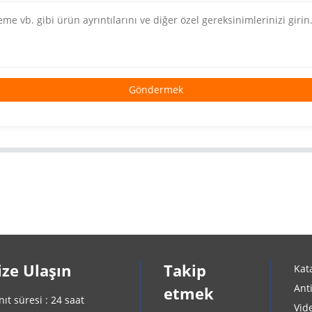
Göndermek
ize Ulaşın
Takip
Kat
Ant
etmek
nıt süresi : 24 saat
Vid