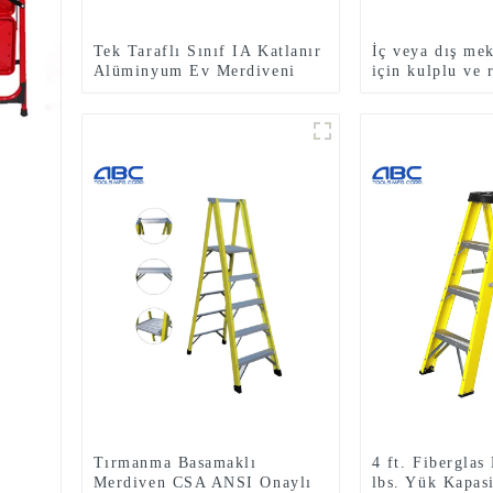
Tek Taraflı Sınıf IA Katlanır
İç veya dış me
Alüminyum Ev Merdiveni
için kulplu ve 
Basamaklı Tabure
tek taraflı katl
alüminyum mer
Tırmanma Basamaklı
4 ft. Fiberglas
Merdiven CSA ANSI Onaylı
lbs. Yük Kapasi