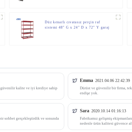
Düz kenarlı cıvatasız perçin raf
sistemi 48″ G x 24″ D x 72″ Y garaj
depolama için metal raf rafı
Emma
2021.04.06 22:42:39
 güvenilir kalite ve iyi krediye sahip
Dürüst ve güvenilir bir firma, t
endişe yok.
Sara
2020.10.14 01:16:13
bir sohbet gerçekleştirdik ve sonunda
Fabrikamız gelişmiş ekipmanlara
nedenle ürün kalitesi güvence alt