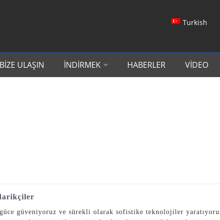
Turkish
BIZE ULAŞIN
İNDIRMEK
HABERLER
VIDEO
arikçiler
güce güveniyoruz ve sürekli olarak sofistike teknolojiler yaratıyor