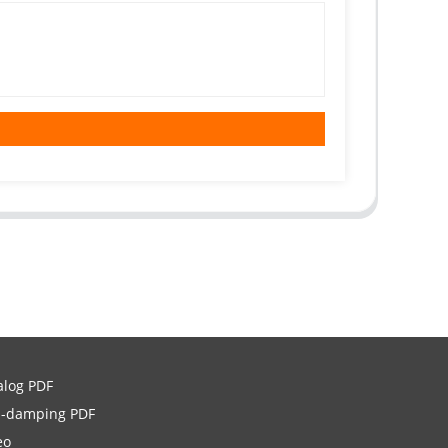
alog PDF
i-damping PDF
eo