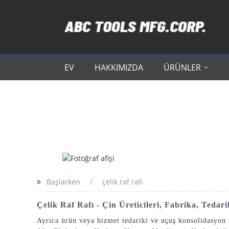
EV
HAKKIMIZDA
ÜRÜNLER
Başlarken
çelik raf rafı
Çelik Raf Rafı - Çin Üreticileri, Fabrika, Tedari
Ayrıca ürün veya hizmet tedariki ve uçuş konsolidasyon ü