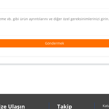
Göndermek
ize Ulaşın
Takip
Kat