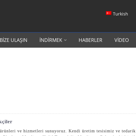
Turkish
BIZE ULAŞIN
İNDIRMEK
HABERLER
VIDEO
kçiler
rünleri ve hizmetleri sunuyoruz. Kendi üretim tesisimiz ve tedarik ç