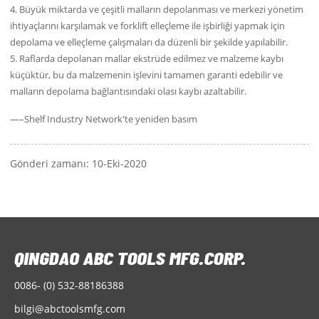
4. Büyük miktarda ve çeşitli malların depolanması ve merkezi yönetim
ihtiyaçlarını karşılamak ve forklift elleçleme ile işbirliği yapmak için
depolama ve elleçleme çalışmaları da düzenli bir şekilde yapılabilir.
5. Raflarda depolanan mallar ekstrüde edilmez ve malzeme kaybı
küçüktür, bu da malzemenin işlevini tamamen garanti edebilir ve
malların depolama bağlantısındaki olası kaybı azaltabilir.
—–Shelf Industry Network'te yeniden basım
Gönderi zamanı: 10-Eki-2020
0086- (0) 532-88186388
bilgi@abctoolsmfg.com