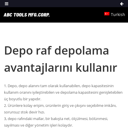
Turkish
Depo raf depolama
avantajlarını kullanır
1. Depo, depo alanını tam olarak kullanabilen, depo kapasitesinin
kullanım oranını iyileştirebilen ve depolama kapasitesini genişletebilen
üç boyutlu bir yapıdır.
2. Ürünlere kolay erişim, ürünlerin giriş ve çıkışını seçebilme imkânı,
sorunsuz stok devir hızı.
3, depo rafındaki mallar, bir bakışta net, ölçülmesi, bölünmesi,
sayılması ve diğer yönetim işleri kolaydır.