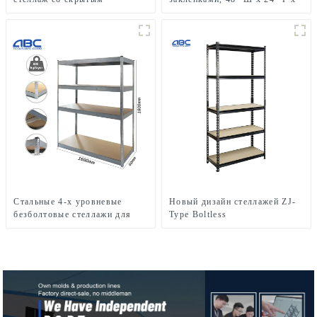
отверстием и заклепками без
72″ В, металлическая полка
болтов для хранения в гараже
для хранения в гараже
Стальные 4-х уровневые
Новый дизайн стеллажей ZJ-
безболтовые стеллажи для
Type Boltless
гаражного хранения