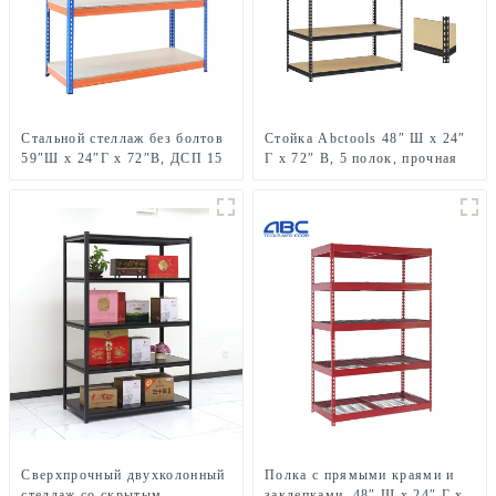
Стальной стеллаж без болтов
Стойка Abctools 48″ Ш x 24″
59″Ш x 24″Г x 72″В, ДСП 15
Г x 72″ В, 5 полок, прочная
мм
оцинкованная сталь,
металлические стеллажи для
хранения без болтов
Сверхпрочный двухколонный
Полка с прямыми краями и
стеллаж со скрытым
заклепками, 48″ Ш x 24″ Г x