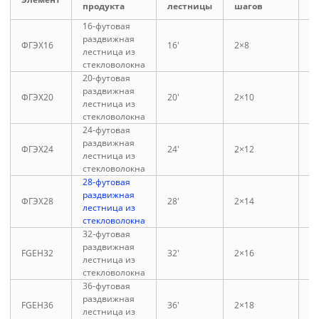
продукта
лестницы
шагов
(
16-футовая
раздвижная
ФГЭХ16
16′
2×8
2
лестница из
стекловолокна
20-футовая
раздвижная
ФГЭХ20
20′
2×10
3
лестница из
стекловолокна
24-футовая
раздвижная
ФГЭХ24
24′
2×12
3
лестница из
стекловолокна
28-футовая
раздвижная
ФГЭХ28
28′
2×14
4
лестница из
стекловолокна
32-футовая
раздвижная
FGEH32
32′
2×16
5
лестница из
стекловолокна
36-футовая
раздвижная
FGEH36
36′
2×18
5
лестница из