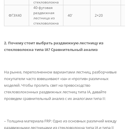
стекловолокна
40-футовая
раздвижная
ФГЭХ40
40′
2×20
6
лестница из
стекловолокна
2. Почему стоит выбрать раздвижную лестницу из
стекловолокна типа IA? Сравнительный анализ
На рынке, переполненном вариантами лестниц, разборчивые
покупатели часто взвешивают «за» и «против» различных
моделей. Чтобы пролить свет на превосходство
стекловолоконных раздвижных лестниц типа IA, давайте
проведем сравнительный анализ с их аналогами типа II:
– Толщина материала FRP: Одно из основных различий между
раздвижными лестницами из стекловолокна типа IA и типа II