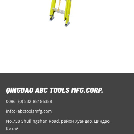
0086- (0) 532-88186388
info@abctoolsmfg.com
No.758 Shuilingshan Road, район Хуандао, Циндао,
Китай