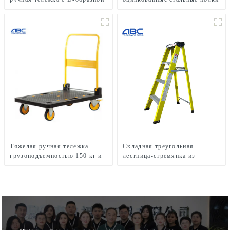
ручкой и пневматическими
с болтовым креплением для
колесами
использования на
коммерческих кухнях
Тяжелая ручная тележка
Складная треугольная
грузоподъемностью 150 кг и
лестница-стремянка из
200 кг с прочной пластиковой
стекловолокна длиной 6
платформой
футов, тип IA,
грузоподъемность 300 фунтов