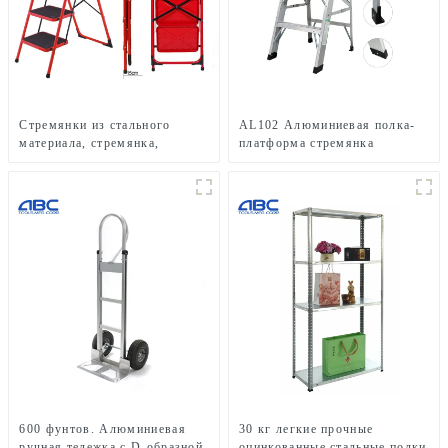
Стремянки из стального
AL102 Алюминиевая полка-
материала, стремянка,
платформа стремянка
табурет с ручкой SSL03
алюминиевая складная
лестница
600 фунтов. Алюминиевая
30 кг легкие прочные
ручная тележка с D-образной
оцинкованные стальные полки