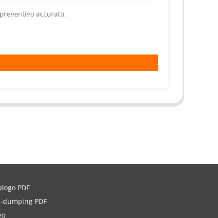
alogo PDF
i-dumping PDF
eo