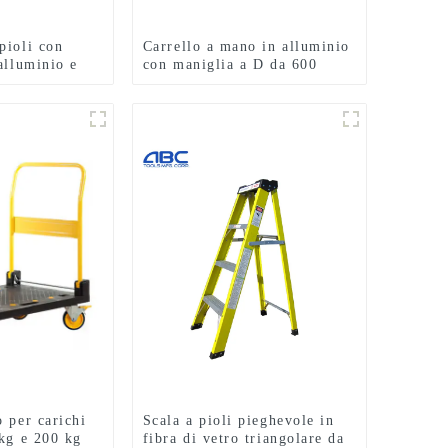
pioli con
Carrello a mano in alluminio
alluminio e
con maniglia a D da 600
minio, scale
libbre e ruote pneumatiche
lluminio
 per carichi
Scala a pioli pieghevole in
 kg e 200 kg
fibra di vetro triangolare da