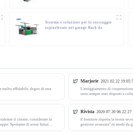
pneumatiche
Sistema e soluzione per lo stoccaggio
sopraelevato nel garage Rack da
soffitto per lo stoccaggio sopraelevato
nel garage da 4 piedi x 8 piedi
Marjorie
2021.02.22 19:05:
re molto affidabile, degno di una
L'atteggiamento di cooperazione 
sono sempre stati disposti a col
Rivista
2020.07.20 06:22:27
derare il cliente, considerare la
Il fornitore rispetta la teoria se
iluppo. Speriamo di avere futuri
gestione avanzata" in modo da gar