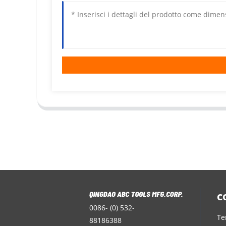
c
0086- (0) 532-
Te
88186388