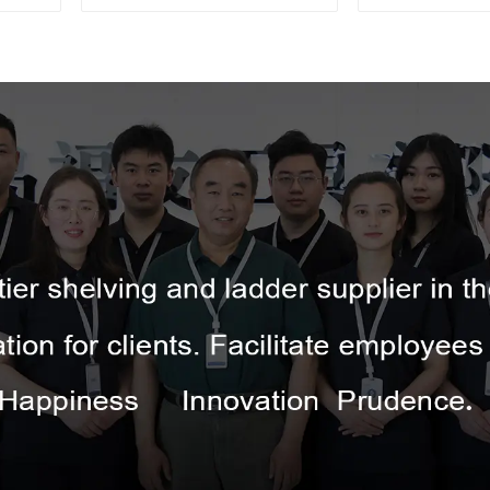
imbullonati, per uso in
con piattaforma
cucina commerciale
resistente