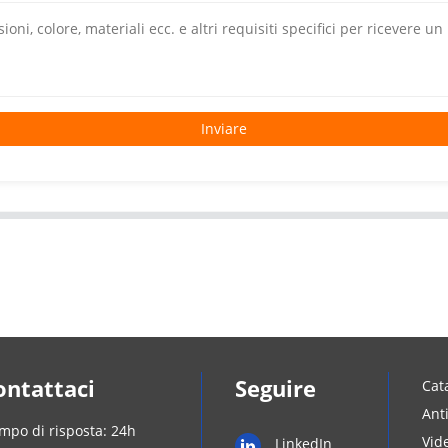
Inviare
ontattaci
Seguire
Cat
Ant
mpo di risposta: 24h
Vid
LinkedIn