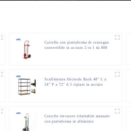
Carrello con piattaforma di consegna
convertibile in acciaio 2 in 1 da 800
libbre in vendita
Scaffalatura Abctools Rack 48″ L x
24″ P x 72″ A 5 ripiani in acciaio
zincato per impieghi gravosi,
scaffalature di stoccaggio impilabili
senza bulloni
Carrello elevatore ribaltabile manuale
con piattaforma in alluminio
convertibile 3 in 1 con ruote