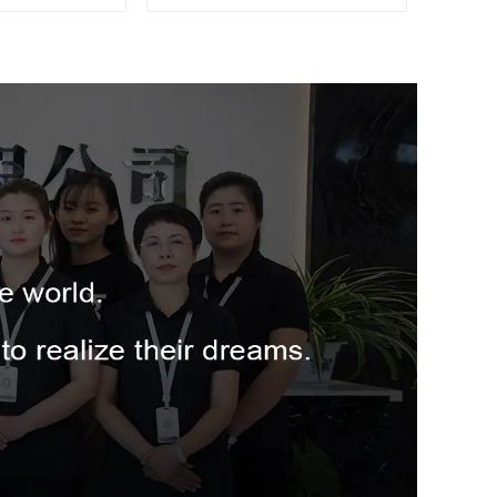
 in plastica
6 piedi tipo IA con capacità
di carico di 300 libbre