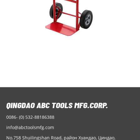
0086- (0) 532-88186388
info@abctoolsmfg.com
No.758 Shuilingshan Road, район Хуандао, Циндао,