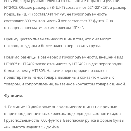
Есть еще одна ручная тележка со стальной P-образной ручкой,
HT2402. Общие размеры (В×Ш×Г) составляют 52”×22”×23”, а размер
подошвы (Ш×Г) составляет 14”×9”, ее грузоподъемность
составляет 800 фунтов, чистый вес составляет 32 фунта. Она
оснащена пневматическим колесом 13”×4”.
Преимущество пневматических шин в том, что они могут
поглощать удары и более плавно перевозить грузы.
Помимо разницы в размерах и грузоподъемности, внешний вид
HT1805 и HT2402 также отличается: у HT2402 на две перегородки
больше, чем у HT1805. Наличие перегородки позволяет
предотвратить износ товара, вызванный контактом шины с
товаром, и сопротивление, вызванное контактом товара с шиной.
Функции:
1. Большие 10-дюймовые пневматические шины на прочных
шарикоподшипниковых колесах, подходят для газонов и садов.
Грузоподъемность: 600 фунтов. Безопасная ручка в форме буквы
«P». Высота изделия 52 дюйма.