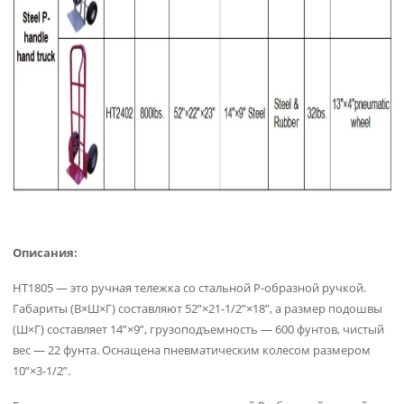
Описания:
HT1805 — это ручная тележка со стальной P-образной ручкой.
Габариты (В×Ш×Г) составляют 52”×21-1/2”×18”, а размер подошвы
(Ш×Г) составляет 14”×9”, грузоподъемность — 600 фунтов, чистый
вес — 22 фунта. Оснащена пневматическим колесом размером
10”×3-1/2”.