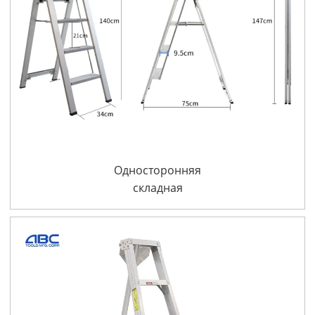
,
Односторонняя
складная
алюминиевая
лестница-стремянка
класса IA для дома