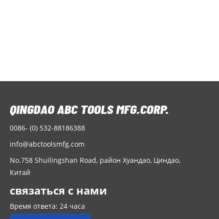
полкой для
использования в
помещении и на
улице
0086- (0) 532-88186388
info@abctoolsmfg.com
No.758 Shuilingshan Road, район Хуандао, Циндао,
Китай
связаться с нами
Время ответа: 24 часа