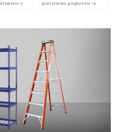
alluminio e
piattaforma pieghevole in
minio, scale
acciaio con capacità di carico
lluminio
di 150 kg e 300 kg