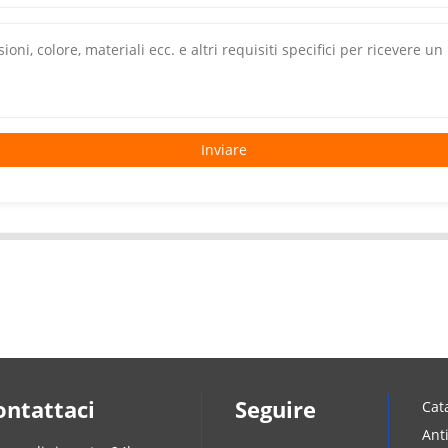
Inviare
ontattaci
Seguire
Cat
Ant