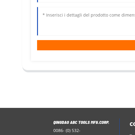
c
0086- (0) 532-