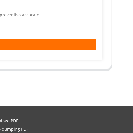
alogo PDF
i-dumping PDF