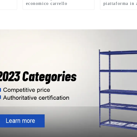
economico carrello
piattaforma in 
pieghevole con piattaforma e
ripiano in allu
4 ruote
pieghevoli in a