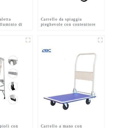
aletta
Carrello da spiaggia
lluminio di
pieghevole con contenitore
acciale
durevole ABCTOOLS
pioli con
Carrello a mano con