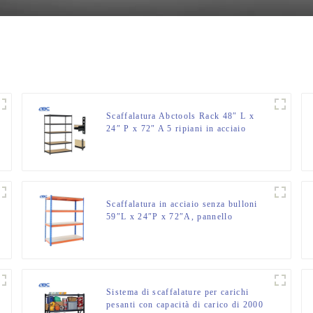
Scaffalatura Abctools Rack 48″ L x
24″ P x 72″ A 5 ripiani in acciaio
zincato per impieghi gravosi,
scaffalature di stoccaggio impilabili
senza bulloni
Scaffalatura in acciaio senza bulloni
59″L x 24″P x 72″A, pannello
truciolare da 15 mm
Sistema di scaffalature per carichi
pesanti con capacità di carico di 2000