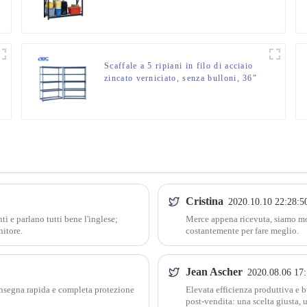
libbre, ripiani in filo metallico a 3
livelli
Scaffale a 5 ripiani in filo di acciaio
zincato verniciato, senza bulloni, 36″
L x 18″ P x 72″ A
Cristina
2020.10.10 22:28:5
ti e parlano tutti bene l'inglese;
Merce appena ricevuta, siamo mol
nitore.
costantemente per fare meglio.
Jean Ascher
2020.08.06 17:
onsegna rapida e completa protezione
Elevata efficienza produttiva e 
post-vendita: una scelta giusta, 