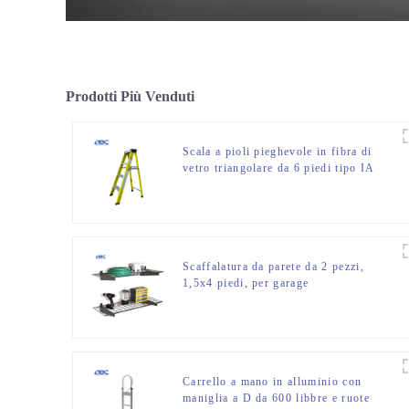
Prodotti Più Venduti
Scala a pioli pieghevole in fibra di
vetro triangolare da 6 piedi tipo IA
con capacità di carico di 300 libbre
Scaffalatura da parete da 2 pezzi,
1,5x4 piedi, per garage
Carrello a mano in alluminio con
maniglia a D da 600 libbre e ruote