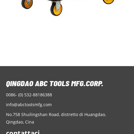
0086- (0) 532-88186388
info@abctoolsmfg.com
No.758 Shuilingshan Road, distretto di Huangdao,
Qingdao, Cina
contattaci