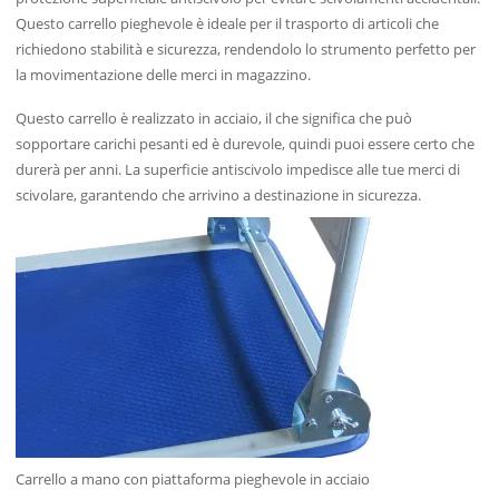
Questo carrello pieghevole è ideale per il trasporto di articoli che
richiedono stabilità e sicurezza, rendendolo lo strumento perfetto per
la movimentazione delle merci in magazzino.
Questo carrello è realizzato in acciaio, il che significa che può
sopportare carichi pesanti ed è durevole, quindi puoi essere certo che
durerà per anni. La superficie antiscivolo impedisce alle tue merci di
scivolare, garantendo che arrivino a destinazione in sicurezza.
Carrello a mano con piattaforma pieghevole in acciaio