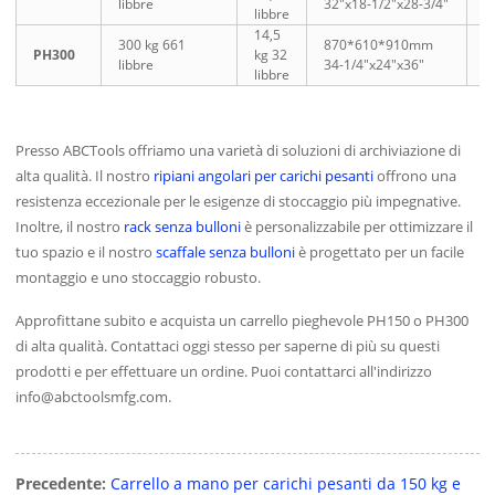
libbre
32″x18-1/2″x28-3/4″
2
libbre
14,5
300 kg 661
870*610*910mm
7
PH300
kg 32
libbre
34-1/4″x24″x36″
3
libbre
Presso ABCTools offriamo una varietà di soluzioni di archiviazione di
alta qualità. Il nostro
ripiani angolari per carichi pesanti
offrono una
resistenza eccezionale per le esigenze di stoccaggio più impegnative.
Inoltre, il nostro
rack senza bulloni
è personalizzabile per ottimizzare il
tuo spazio e il nostro
scaffale senza bulloni
è progettato per un facile
montaggio e uno stoccaggio robusto.
Approfittane subito e acquista un carrello pieghevole PH150 o PH300
di alta qualità. Contattaci oggi stesso per saperne di più su questi
prodotti e per effettuare un ordine. Puoi contattarci all'indirizzo
info@abctoolsmfg.com
.
Precedente:
Carrello a mano per carichi pesanti da 150 kg e