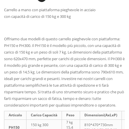
Carrello a mano con piattaforma pieghevole in acciaio
con capacità di carico di 150 kg e 300 kg
Offriamo due modelli di questo carrello pieghevole con piattaforma:
PH150 e PH300. Il PH150 è il modello più piccolo, con una capacità di
carico di 150 kg e un peso di soli 7 kg. Le dimensioni della piattaforma
sono 620x470 mm, perfette per carichi di piccole dimensioni. Il PH300 è
il modello più grande e pesante, con una capacità di carico di 300 kg e
un peso di 14,5 kg. Le dimensioni della piattaforma sono 790x610 mm,
ideali per carichi grandi e pesanti. Investire nei nostri carrelli con
piattaforma semplificherà le tue attività di spedizione e ti farà
risparmiare tempo. Si tratta di uno strumento sicuro e pratico che può
farti risparmiare un sacco di fatica, tempo e denaro: tutte
considerazioni importanti per qualsiasi imprenditore o operatore.
Articolo
Carico
Capacità
Peso
Dimensioni
(AxLxP)
P
7 kg
150 kg 300
810*470*730mm
6
PH150
15,4