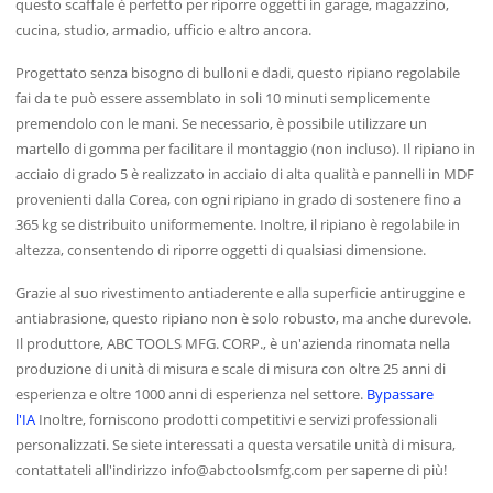
questo scaffale è perfetto per riporre oggetti in garage, magazzino,
cucina, studio, armadio, ufficio e altro ancora.
Progettato senza bisogno di bulloni e dadi, questo ripiano regolabile
fai da te può essere assemblato in soli 10 minuti semplicemente
premendolo con le mani. Se necessario, è possibile utilizzare un
martello di gomma per facilitare il montaggio (non incluso). Il ripiano in
acciaio di grado 5 è realizzato in acciaio di alta qualità e pannelli in MDF
provenienti dalla Corea, con ogni ripiano in grado di sostenere fino a
365 kg se distribuito uniformemente. Inoltre, il ripiano è regolabile in
altezza, consentendo di riporre oggetti di qualsiasi dimensione.
Grazie al suo rivestimento antiaderente e alla superficie antiruggine e
antiabrasione, questo ripiano non è solo robusto, ma anche durevole.
Il produttore, ABC TOOLS MFG. CORP., è un'azienda rinomata nella
produzione di unità di misura e scale di misura con oltre 25 anni di
esperienza e oltre 1000 anni di esperienza nel settore.
Bypassare
l'IA
Inoltre, forniscono prodotti competitivi e servizi professionali
personalizzati. Se siete interessati a questa versatile unità di misura,
contattateli all'indirizzo
info@abctoolsmfg.com
per saperne di più!