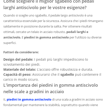
Come scegliere il miglior sgabello con pedali
larghi antiscivolo per le vostre esigenze?
Quando si sceglie uno sgabello, il pedale largo antiscivolo è una
caratteristica essenziale per la sicurezza. Assicura che i piedi rimangano
saldamente in posizione durante la salita. Per ottenere risultati
ottimali, cercate un telaio in acciaio robusto,
pedali larghi e
antiscivolo
, E
piedini in gomma antiscivolo
per l'utilizzo su diverse
superfici.
Fattori da considerare:
Design del pedale:
I pedali più larghi impediscono lo
scivolamento dei piedi.
Materiale del telaio:
L'acciaio offre robustezza e durata.
Capacità di peso:
Assicurarsi che il
sgabello
può contenere il
carico in modo sicuro.
L'importanza dei piedini in gomma antiscivolo
nelle scale a gradini in acciaio
IL
piedini in gomma antiscivolo
di una scala a gradini in acciaio sono
fondamentali per mantenere la stabilità, soprattutto quando viene