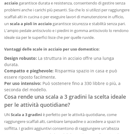
acciaio
garantisce durata e resistenza, consentendo di gestire senza
problemi anche i carichi più pesanti. Sia che lo si utilizzi per raggiungere
scaffali alti in cucina o per eseguire lavori di manutenzione in ufficio,
un
scala a pioli in acciaio
garantisce sicurezza e stabilità senza pari.
L'ampio pedale antiscivolo e i piedini in gomma antiscivolo lo rendono
ideale sia per le superfici lisce che per quelle ruvide.
Vantaggi delle scale in acciaio per uso domestico:
Design robusto:
La struttura in acciaio offre una lunga
durata.
Compatto e pieghevole:
Risparmia spazio in casa e può
essere riposto facilmente.
Per uso intensivo:
Può sostenere fino a 330 libbre o più, a
seconda del modello.
Cosa rende una scala a 3 gradini la scelta ideale
per le attività quotidiane?
UN
Scala a 3 gradini
è perfetto per le attività quotidiane, come
raggiungere scaffali alti, cambiare lampadine o accedere a spazi in
soffitta. I gradini aggiuntivi consentono di raggiungere un'altezza