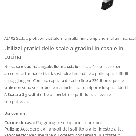
AL102 Scala a pioli con piattaforma in alluminio e ripiano in alluminio, sca
Utilizzi pratici delle scale a gradini in casa e in
cucina
Nel
casa e cucina
, a
sgabello in acciaio
o scala è essenziale per
accedere ad armadietti alti, sostituire lampadine o pulire spazi difficili
da raggiungere. Con una capacità di carico fino a 330 libbre, queste
scale non sono solo robuste ma anche facili da riporre in spazi ridotti.
A
Scala a 3 gradini
offre un perfetto equilibrio tra altezza e
compattezza.
Usi comuni:
Cucine di casa:
Raggiungere il ripiano superiore.
Pulizia:
Accedere agli angoli del soffitto o alle finestre alte.
Stoccaggio:
Recuperare gli oggetti conservati in soffitte o