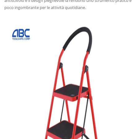
antiscivolo e il design pieghevole la rendono uno strumento pratico e
poco ingombrante per le attività quotidiane.