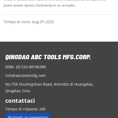
poter essere riposto facilmente in un armadio.
Tempo di invio: Aug-07-2025
0086- (0) 532-88186388
info@abctoolsmfg.com
No.758 Shuilingshan Road, distretto di Huangdao,
Qingdao, Cina
contattaci
Tempo di risposta: 24h
Richiedi un preventivo