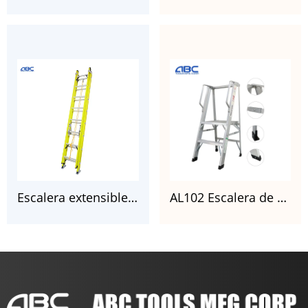
Escalera extensible de fibra de vidrio tipo IA con certificado CSA
AL102 Escalera de plataforma de aluminio con estantes y escaleras plegables de aluminio