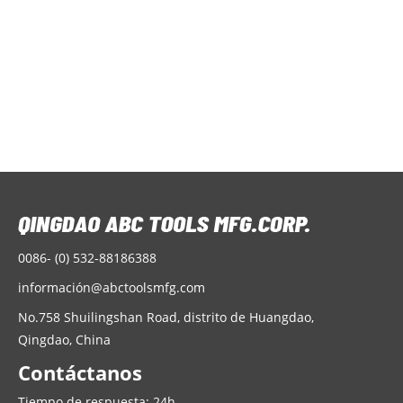
and enabling convenient
warehousing
Q
f
t
r
N
l
m
m
a
a
m
p
0086- (0) 532-88186388
informació
n@abctoolsmfg.com
No.758 Shuilingshan Road, distrito de Huangdao,
Qingdao, China
Contáctanos
Tiempo de respuesta: 24h