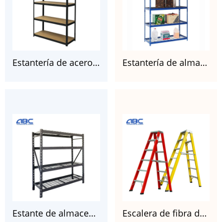
Estantería de acero galvanizado pintado sin pernos de 5 capas de alta resistencia para garajes
Estantería de almacenamiento de garaje de alambre de acero de 5 estantes, 91 cm de ancho x 45 cm de profundidad x 183 cm de alto
Estante de almacenamiento de alambre de acero soldado de alta resistencia, negro, 77″ de ancho x 24″ de profundidad x 72″ de alto
Escalera de fibra de vidrio de dos peldaños, amarilla y roja, FGD105HA