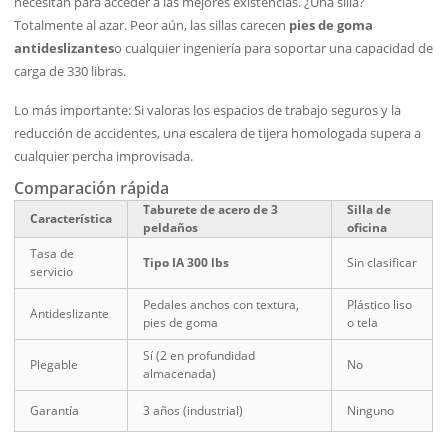
necesitan para acceder a las mejores existencias. ¿Una silla?
Totalmente al azar. Peor aún, las sillas carecen
pies de goma
antideslizantes
o cualquier ingeniería para soportar una capacidad de
carga de 330 libras.
Lo más importante: Si valoras los espacios de trabajo seguros y la
reducción de accidentes, una escalera de tijera homologada supera a
cualquier percha improvisada.
Comparación rápida
Taburete de acero de 3
Silla de
Característica
peldaños
oficina
Tasa de
Tipo IA 300 lbs
Sin clasificar
servicio
Pedales anchos con textura,
Plástico liso
Antideslizante
pies de goma
o tela
Sí (2 en profundidad
Plegable
No
almacenada)
Garantía
3 años (industrial)
Ninguno