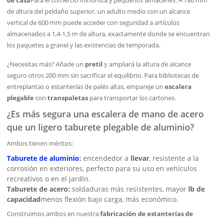
de casa
Para el comercio minorista y pequeños almacenes. A 780 mm
de altura del peldaño superior, un adulto medio con un alcance
vertical de 600 mm puede acceder con seguridad a artículos
almacenados a 1,4-1,5 m de altura, exactamente donde se encuentran
los paquetes a granel y las existencias de temporada.
¿Necesitas más? Añade un
pretil
y ampliará la altura de alcance
seguro otros 200 mm sin sacrificar el equilibrio. Para bibliotecas de
entreplantas o estanterías de palés altas, empareje un
escalera
plegable
con
transpaletas
para transportar los cartones.
¿Es más segura una escalera de mano de acero
que un ligero taburete plegable de aluminio?
Ambos tienen méritos:
Taburete de aluminio
:
encendedor a
llevar
, resistente a la
corrosión en exteriores, perfecto para su uso en vehículos
recreativos o en el jardín.
Taburete de acero:
soldaduras más resistentes, mayor
lb de
capacidad
menos flexión bajo carga, más económico.
Construimos ambos en nuestra
fabricación de estanterías de