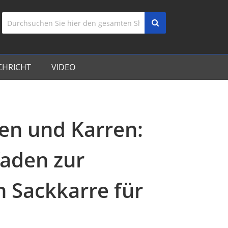
CHRICHT
VIDEO
en und Karren:
faden zur
n Sackkarre für