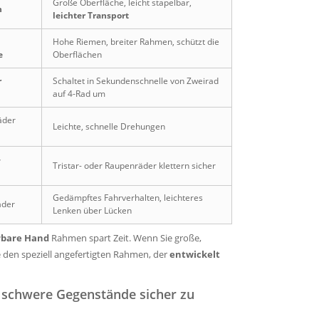
Große Oberfläche, leicht stapelbar,
n
leichter Transport
Hohe Riemen, breiter Rahmen, schützt die
e
Oberflächen
r
Schaltet in Sekundenschnelle von Zweirad
auf 4-Rad um
äder
Leichte, schnelle Drehungen
-
Tristar- oder Raupenräder klettern sicher
Gedämpftes Fahrverhalten, leichteres
der
Lenken über Lücken
rbare Hand
Rahmen spart Zeit. Wenn Sie große,
 den speziell angefertigten Rahmen, der
entwickelt
um schwere Gegenstände sicher zu