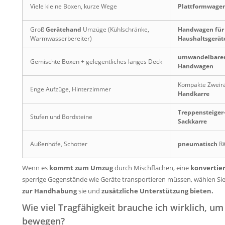
Viele kleine Boxen, kurze Wege
Plattformwage
Groß
Gerätehand
Umzüge (Kühlschränke,
Handwagen für
Warmwasserbereiter)
Haushaltsgerät
umwandelbare
Gemischte Boxen + gelegentliches langes Deck
Handwagen
Kompakte Zweir
Enge Aufzüge, Hinterzimmer
Handkarre
Treppensteiger
Stufen und Bordsteine
Sackkarre
Außenhöfe, Schotter
pneumatisch
Rä
Wenn es
kommt zum Umzug
durch Mischflächen, eine
konvertie
sperrige Gegenstände wie Geräte transportieren müssen, wählen Sie
zur Handhabung
sie und
zusätzliche Unterstützung bieten.
Wie viel Tragfähigkeit brauche ich wirklich, 
bewegen?