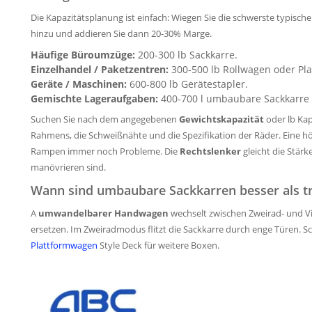
Die Kapazitätsplanung ist einfach: Wiegen Sie die schwerste typisc
hinzu und addieren Sie dann 20-30% Marge.
Häufige Büroumzüge:
200-300 lb Sackkarre.
Einzelhandel / Paketzentren:
300-500 lb Rollwagen oder Pl
Geräte / Maschinen:
600-800 lb Gerätestapler.
Gemischte Lageraufgaben:
400-700 l umbaubare Sackkarre 
Suchen Sie nach dem angegebenen
Gewichtskapazität
oder lb Kap
Rahmens, die Schweißnähte und die Spezifikation der Räder. Eine hö
Rampen immer noch Probleme. Die
Rechtslenker
gleicht die Stärk
manövrieren sind.
Wann sind umbaubare Sackkarren besser als tr
A
umwandelbarer Handwagen
wechselt zwischen Zweirad- und Vi
ersetzen. Im Zweiradmodus flitzt die Sackkarre durch enge Türen. Sc
Plattformwagen
Style Deck für weitere Boxen.