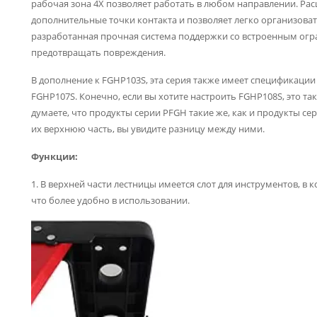
рабочая зона 4X позволяет работать в любом направлении. Р
дополнительные точки контакта и позволяет легко организова
разработанная прочная система поддержки со встроенным ог
предотвращать повреждения.
В дополнение к FGHP103S, эта серия также имеет спецификации
FGHP107S. Конечно, если вы хотите настроить FGHP108S, это 
думаете, что продукты серии PFGH такие же, как и продукты с
их верхнюю часть, вы увидите разницу между ними.
Функции:
1. В верхней части лестницы имеется слот для инструментов, в
что более удобно в использовании.