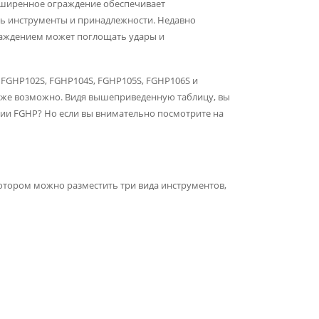
асширенное ограждение обеспечивает
ть инструменты и принадлежности. Недавно
раждением может поглощать удары и
 FGHP102S, FGHP104S, FGHP105S, FGHP106S и
также возможно. Видя вышеприведенную таблицу, вы
ерии FGHP? Но если вы внимательно посмотрите на
 котором можно разместить три вида инструментов,