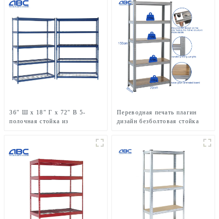
36″ Ш x 18″ Г x 72″ В 5-
Переводная печать плагин
полочная стойка из
дизайн безболтовая стойка
окрашенной оцинкованной
стальной проволоки с
безболтовыми заклепками