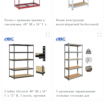
Полка с прямыми краями и
Новая конструкция
заклепками, 48″ Ш x 24″ Г x
малогабаритной безболтовой
72″ В, металлическая полка
стойки
для хранения в гараже
Стойка Abctools 48″ Ш x 24″
5-уровневые оцинкованные
Г x 72″ В, 5 полок, прочная
стальные стеллажи для
оцинкованная сталь,
гаражного хранения,
металлические стеллажи для
стеллажи для хранения