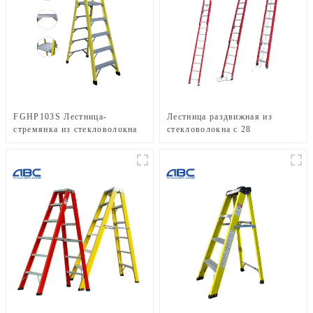
FGHP103S Лестница-
Лестница раздвижная из
стремянка из стекловолокна
стекловолокна с 28
грузоподъемностью 300
ступенями FGE7228
фунтов