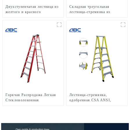
Двухступенчатая лестница из
Складная треугольная
желтого и красного
лестница-стремянка из
стекловолокна FGD105HA
стекловолокна длиной 6
футов, тип IA,
грузоподъемность 300 фунтов
Горячая Распродажа Легкая
Лестница-стремянка,
Стекловолоконная
одобренная CSA ANSI,
Теплоизоляция
многоцелевая, 5-ступенчатая,
Односторонняя Стремянка
односторонняя, из
стекловолокна