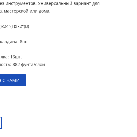
без инструментов. Универсальный вариант для
, мастерской или дома.
)x24″(Г)x72″(В)
кладина:
8шт
алка:
16шт.
ность:
882 фунта/слой
Я С НАМИ