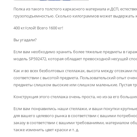
Полка из такого толстого каркасного материала и ДСП, естеств
грузоподъемностью. Сколько килограммов может выдержать к
400 кг/слой! Всего 1600 кг!
Вы угадали?
Если вам необходимо хранить более тяжелые предметы в гаражах
модель SP592472, которая обладает превосходной несущей спо
Как и во всех безболтовых стеллажах, высота между отсеками 
соответствии с высотой предмета. Пользовательский опыт очен
предметы слишком высокие или слишком маленькие. Пустая тр
Конструкция этого стеллажа очень проста, но из-за его больши
Если вам понравились наши стеллажи, и ваши покупки крупны
для вашего целевого рынка в соответствии с вашими потребно
заказу в соответствии с вашими требованиями, материалом об
также изменить цвет краски и т. д.