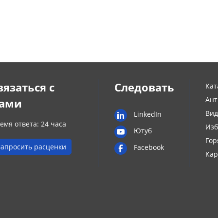
вязаться с
Следовать
Кат
Ант
ами
Вид
LinkedIn
емя ответа: 24 часа
Изб
Ютуб
Гор
Запросить расценки
Facebook
Кар