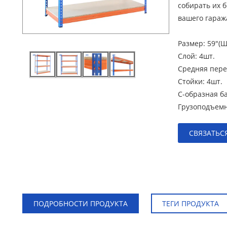
собирать их 
вашего гаража
Размер:
59″(Ш
Слой:
4шт.
Средняя пере
Стойки:
4шт.
С-образная б
Грузоподъем
СВЯЗАТЬС
ПОДРОБНОСТИ ПРОДУКТА
ТЕГИ ПРОДУКТА