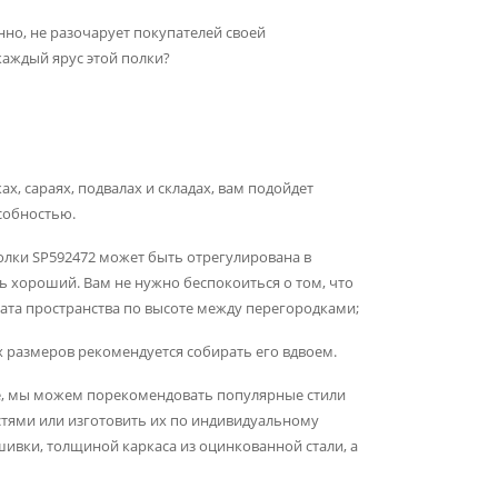
енно, не разочарует покупателей своей
аждый ярус этой полки?
, сараях, подвалах и складах, вам подойдет
собностью.
полки SP592472 может быть отрегулирована в
ь хороший. Вам не нужно беспокоиться о том, что
ата пространства по высоте между перегородками;
х размеров рекомендуется собирать его вдвоем.
е, мы можем порекомендовать популярные стили
стями или изготовить их по индивидуальному
шивки, толщиной каркаса из оцинкованной стали, а