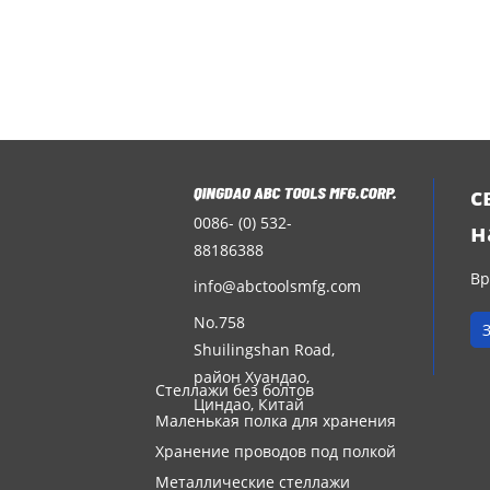
с
0086- (0) 532-
н
88186388
Вр
info@abctoolsmfg.com
No.758
Shuilingshan Road,
район Хуандао,
Стеллажи без болтов
Циндао, Китай
Маленькая полка для хранения
Хранение проводов под полкой
Металлические стеллажи