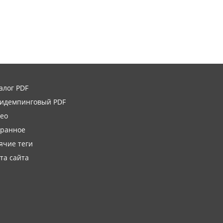
алог PDF
идемпинговый PDF
ео
ранное
ячие теги
та сайта