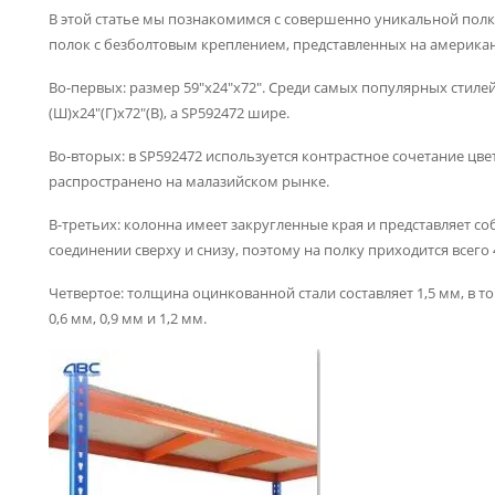
В этой статье мы познакомимся с совершенно уникальной полк
полок с безболтовым креплением, представленных на америка
Во-первых: размер 59″x24″x72″. Среди самых популярных стиле
(Ш)x24″(Г)x72″(В), а SP592472 шире.
Во-вторых: в SP592472 используется контрастное сочетание цве
распространено на малазийском рынке.
В-третьих: колонна имеет закругленные края и представляет с
соединении сверху и снизу, поэтому на полку приходится всего
Четвертое: толщина оцинкованной стали составляет 1,5 мм, в 
0,6 мм, 0,9 мм и 1,2 мм.