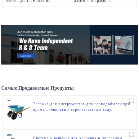
лестница-стремянка из
желтого и красного
стекловолокна длиной 6
стекловолокна FGD105HA
футов, тип IA,
грузоподъемность 300 фунтов
Самые Продаваемые Продукты
Тележка для инструментов для горнодобывающей
промышленности и строительства в саду,
металлическая тачка с одним колесом
Система и решение для хранения в подвесном