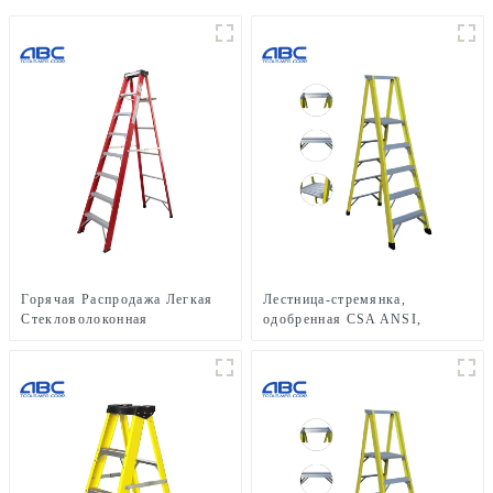
Горячая Распродажа Легкая
Лестница-стремянка,
Стекловолоконная
одобренная CSA ANSI,
Теплоизоляция
многоцелевая, 5-ступенчатая,
Односторонняя Стремянка
односторонняя, из
стекловолокна