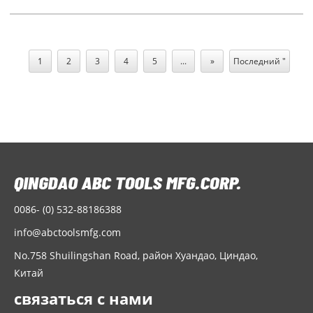
1
2
3
4
5
...
»
Последний "
0086- (0) 532-88186388
info@abctoolsmfg.com
No.758 Shuilingshan Road, район Хуандао, Циндао,
Китай
связаться с нами