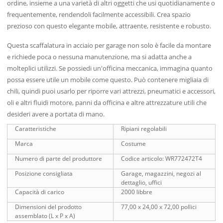
ordine, insieme a una varietà di altri oggetti che usi quotidianamente o
frequentemente, rendendoli facilmente accessibili. Crea spazio
prezioso con questo elegante mobile, attraente, resistente e robusto.
Questa scaffalatura in acciaio per garage non solo è facile da montare
e richiede poca o nessuna manutenzione, ma si adatta anche a
molteplici utilizzi. Se possiedi un'officina meccanica, immagina quanto
possa essere utile un mobile come questo. Può contenere migliaia di
chili, quindi puoi usarlo per riporre vari attrezzi, pneumatici e accessori,
oli e altri fluidi motore, panni da officina e altre attrezzature utili che
desideri avere a portata di mano.
Caratteristiche
Ripiani regolabili
Marca
Costume
Numero di parte del produttore
Codice articolo: WR772472T4
Posizione consigliata
Garage, magazzini, negozi al
dettaglio, uffici
Capacità di carico
2000 libbre
Dimensioni del prodotto
77,00 x 24,00 x 72,00 pollici
assemblato (L x P x A)