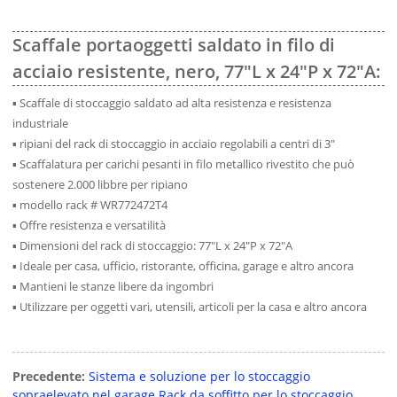
Scaffale portaoggetti saldato in filo di
acciaio resistente, nero, 77"L x 24"P x 72"A:
▪ Scaffale di stoccaggio saldato ad alta resistenza e resistenza
industriale
▪ ripiani del rack di stoccaggio in acciaio regolabili a centri di 3″
▪ Scaffalatura per carichi pesanti in filo metallico rivestito che può
sostenere 2.000 libbre per ripiano
▪ modello rack # WR772472T4
▪ Offre resistenza e versatilità
▪ Dimensioni del rack di stoccaggio: 77″L x 24″P x 72″A
▪ Ideale per casa, ufficio, ristorante, officina, garage e altro ancora
▪ Mantieni le stanze libere da ingombri
▪ Utilizzare per oggetti vari, utensili, articoli per la casa e altro ancora
Precedente:
Sistema e soluzione per lo stoccaggio
sopraelevato nel garage Rack da soffitto per lo stoccaggio