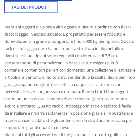
TAG DEI PRODOTTI
Mantieni oggetti di valore e altri oggetti al sicuro e ordinati con il rack
I
di stoccaggio in acciaio saldato. È progettato per essere robusto e
CO
durevole, ed è in grado di sopportare fino a 900 kg per ripiano. Questo
rack di stoccaggio nero ha una robusta struttura in filo metallico
rivestito e i suoi ripiani sono regolabili con interasse di 7,5 cm,
consentendoti di personalizzarli in base alle tue esigenze. Può
contenere contenitori per articoli domestici, una collezione di attrezzi e
articoli di inventario e molto altro, rendendolo la scelta ideale per il tuo
garage, capanno degli attrezzi, officina o qualsiasi altra area che
necessiti di essere organizzata e ordinata. Riunisci tutti i tuoi oggetti
vari in un unico posto, sapendo di aver riposto gli attrezzi in modo
sicuro e protetto. Questo rack di stoccaggio in acciaio saldato è facile
da installare e rimarrà saldamente in posizione grazie ai robusti telai e
travi in acciaio saldato che gli conferiscono la struttura necessaria per
sopportare grandi quantità di peso.
Mantieni tutti gli accessori per il tuo giardino e il tuo orto puliti e in