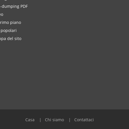
i-dumping PDF
eo
primo piano
 popolari
pa del sito
Casa
Chi siamo
Contattaci