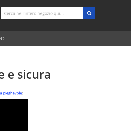
EO
e e sicura
la pieghevole
: