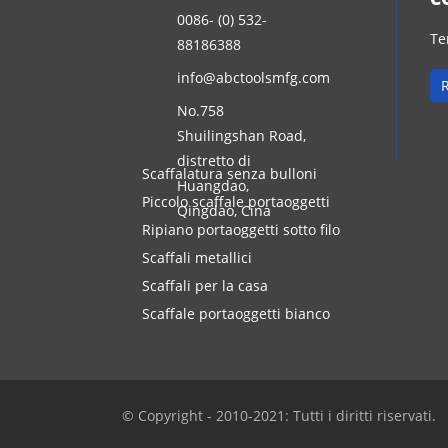
0086- (0) 532-
Te
88186388
info@abctoolsmfg.com
R
No.758
Shuilingshan Road,
distretto di
Scaffalatura senza bulloni
Huangdao,
Piccolo scaffale portaoggetti
Qingdao, Cina
Ripiano portaoggetti sotto filo
Scaffali metallici
Scaffali per la casa
Scaffale portaoggetti bianco
© Copyright - 2010-2021: Tutti i diritti riservati.