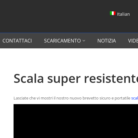
Italian
CONTATTACI
SCARICAMENTO
NOTIZIA
VID
Scala super resistent
Lasciate che vi mostri il nostro nuovo brevetto sicuro e portatile
sca