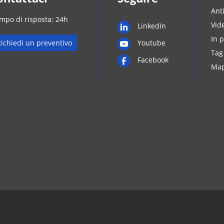
Ant
mpo di risposta: 24h
Vid
LinkedIn
In 
ichiedi un preventivo
Youtube
Tag
Facebook
Map