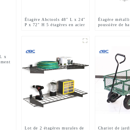
Étagère Abctools 48″ L x 24″
Étagère métalli
P x 72″ H 5 étagères en acier
poussière de ha
galvanisé robuste, étagères
étagères, en mé
de rangement empilables sans
boulons
 L x
ement
Lot de 2 étagères murales de
Chariot de jard