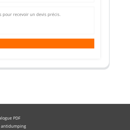
alogue PDF
 antidumping