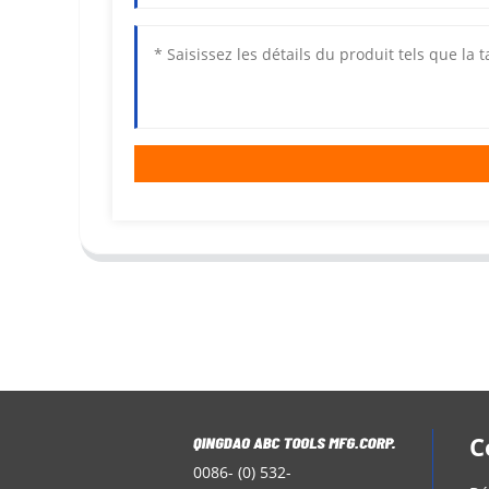
C
0086- (0) 532-