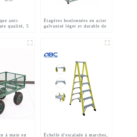
que anti-
Étagères boulonnées en acier
ute qualité, 5
galvanisé léger et durable de
tal dur
30 kg pour une utilisation en
cuisine commerciale
in à main en
Échelle d'escalade à marches,