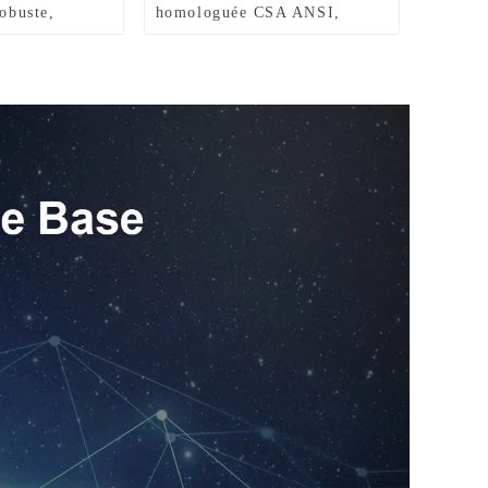
robuste,
homologuée CSA ANSI,
 de jardin,
échelle polyvalente en fibre
re
de verre à 5 marches, simple
face