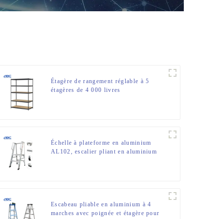
Étagère de rangement réglable à 5
étagères de 4 000 livres
Échelle à plateforme en aluminium
AL102, escalier pliant en aluminium
Escabeau pliable en aluminium à 4
marches avec poignée et étagère pour