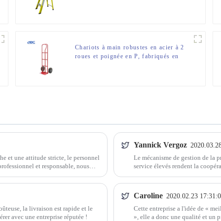
capacité de charge de 300 lb
Chariots à main robustes en acier à 2
roues et poignée en P, fabriqués en
Chine
Yannick Vergoz
2020.03.2
he et une attitude stricte, le personnel
Le mécanisme de gestion de la prod
professionnel et responsable, nous
service élevés rendent la coopérat
n bon fabricant.
Caroline
2020.02.23 17:31:
teuse, la livraison est rapide et le
Cette entreprise a l'idée de « mei
érer avec une entreprise réputée !
», elle a donc une qualité et un p