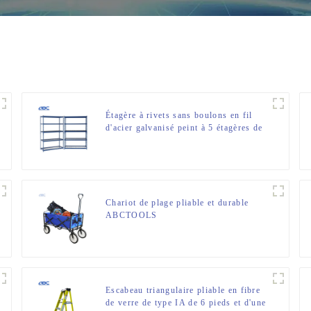
Étagère à rivets sans boulons en fil
d'acier galvanisé peint à 5 étagères de
91 cm de largeur x 46 cm de
profondeur x 183 cm de hauteur
Chariot de plage pliable et durable
ABCTOOLS
Escabeau triangulaire pliable en fibre
de verre de type IA de 6 pieds et d'une