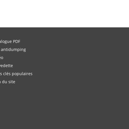
alogue PDF
 antidumping
éo
vedette
s clés populaires
n du site