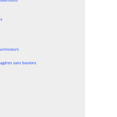
 extensions
es
s
ournisseurs
étagères sans boulons