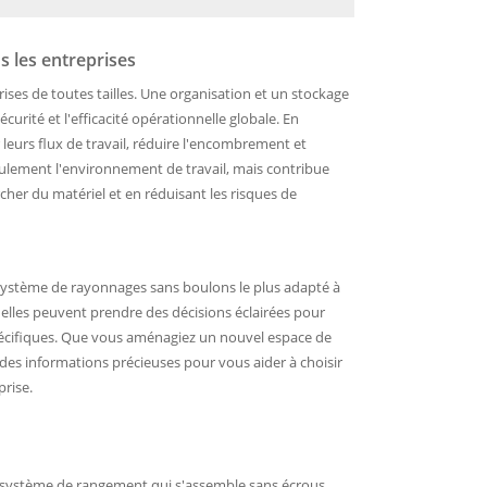
s les entreprises
rises de toutes tailles. Une organisation et un stockage
écurité et l'efficacité opérationnelle globale. En
 leurs flux de travail, réduire l'encombrement et
seulement l'environnement de travail, mais contribue
her du matériel et en réduisant les risques de
du système de rayonnages sans boulons le plus adapté à
 elles peuvent prendre des décisions éclairées pour
 spécifiques. Que vous aménagiez un nouvel espace de
des informations précieuses pour vous aider à choisir
rise.
un système de rangement qui s'assemble sans écrous,