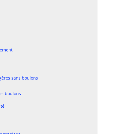
agement
agères sans boulons
ns boulons
ité