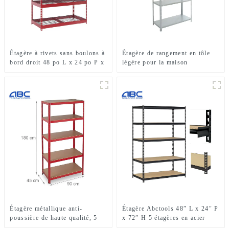
Étagère à rivets sans boulons à
Étagère de rangement en tôle
bord droit 48 po L x 24 po P x
légère pour la maison
72 po H étagère en métal pour
le rangement du garage
Étagère métallique anti-
Étagère Abctools 48″ L x 24″ P
poussière de haute qualité, 5
x 72″ H 5 étagères en acier
étagères, en métal dur
galvanisé robuste, étagères de