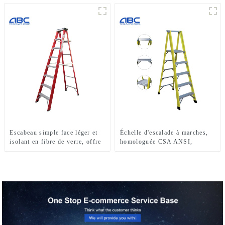
charge de 300 lb
Escabeau simple face léger et
Échelle d'escalade à marches,
isolant en fibre de verre, offre
homologuée CSA ANSI,
spéciale
échelle polyvalente en fibre de
verre à 5 marches, simple face