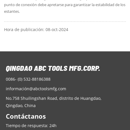
punto de conexión debe apretarse para garantizar la estabilidad de los
estantes.
Hora de publicación: 08-oct-2024
0086- (0) 532-88186388
informació
n@abctoolsmfg.com
No.758 Shuilingshan Road, distrito de Huangdao,
Qingdao, China
Contáctanos
Tiempo de respuesta: 24h